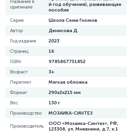
Название в
й год обучения), развивающее
оригинале
пособие
Серия
Школа Семи Гномов
Автор
Денисова Д.
Год издания
2023
Страниц
16
ISBN
9785867751852
Возраст
3+
Переплет
Мягкая обложка
Формат
290x2x215 мм
Вес
130 г
Производство
МОЗАИКА-СИНТЕЗ
ООО «Мозаика-Синтез», РФ,
Производитель
123308, ул. Мневники, д.7, к.1