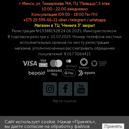
г. Минск, ул. Тимирязева 74A, ТЦ "Палаццо", 3 этаж
10:00 - 22:00 ежедневно
Консультации (09:00 - 18:00 Пн-Пт):
+375 29 399-66-11 viber / telegram / whatsapp
Магазин в ТЦ "Немига 3" закрыт
Регистрация №193881928 24
.06.2025, Мингорисполком.
В торговом реестре с 15.07.2025. Номер телефона
местных
исполнительных органов по месту
регистрации
магазина,
уполномоченных рассматривать обращения
покупателей: 8 017 3064415
Карта ссылок
Сайт использует cookie. Нажав «Принять»,
0
0
вы даете согласие на обработку файлов
Принять