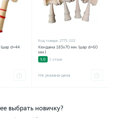
Код товара:
277S-102
 (шар d=44
Кендама 183x70 мм. (шар d=60
мм.)
1 отзыв
5.0
Не указана цена
 ее выбрать новичку?