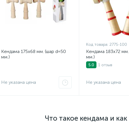
Код товара:
277S-100
Кендама 175x68 мм. (шар d=50
Кендама 183x72 мм.
мм.)
мм.)
1 отзыв
5.0
Не указана цена
Не указана цена
Что такое кендама и как