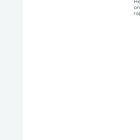
Не
оп
го