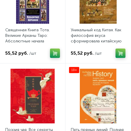
Общественные и гуманитарные науки
1
Психология
Публицистика
3
4
Священная Книга Тота.
Уникальный код Китая. Как
Путешествия. Хобби. Фото. Спорт
2
Великие Арканы Таро:
философия вкуса
Абсолютные начала
сформировала китайскую
Раскраски
Раскраски антистресс
синтетической философии
цивилизацию
2
3
эзотеризма
55,52 руб.
55,52 руб.
/шт
/шт
Рукоделие. Творчество
3
18+
Саморазвитие, карьера
5
Таро: Карты и Книги
Эзотерика
1
1
Энциклопедии
1
Поэзия чая. Все секреты
Пять прямых линий: Полная