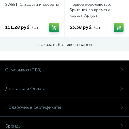
SWEET. Сладости и десерты
Первое королевство.
Британия во времена
короля Артура
111,28 руб.
53,38 руб.
/шт
/шт
Показать больше товаров
Самовывоз (ПВЗ)
Доставка и Оплата
Подарочные сертификаты
Бренды