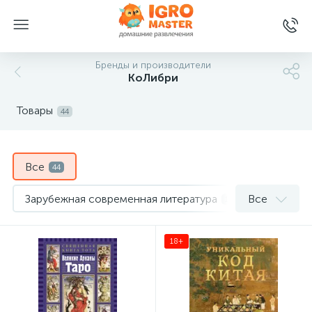
Бренды и производители
КоЛибри
Товары
44
Все
44
Зарубежная современная литература
Все
1
Искусство. Культура
Истории успеха
3
1
18+
История
Красота. Стиль. Уход
5
2
Кулинария. Напитки
Наука. Техника
4
2