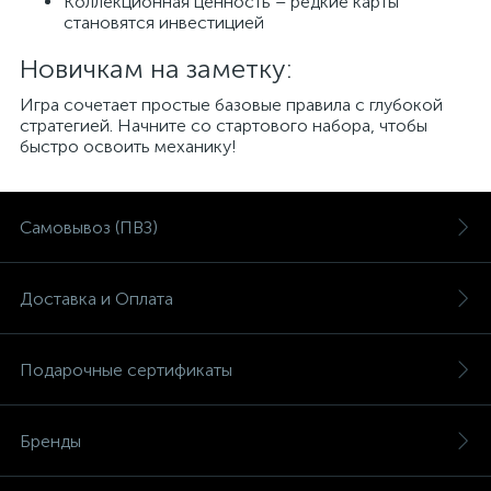
Коллекционная ценность – редкие карты
становятся инвестицией
Новичкам на заметку:
Игра сочетает простые базовые правила с глубокой
стратегией. Начните со стартового набора, чтобы
быстро освоить механику!
Самовывоз (ПВЗ)
Доставка и Оплата
Подарочные сертификаты
Бренды