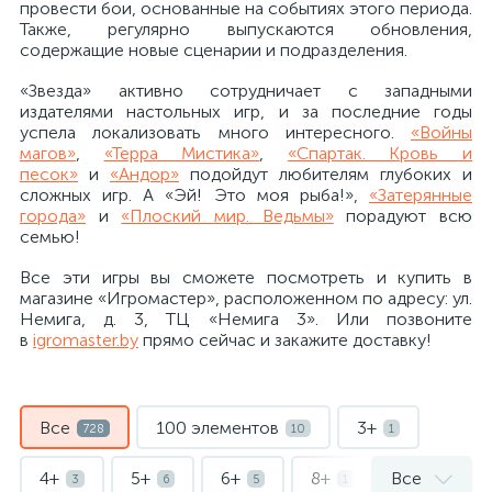
провести бои, основанные на событиях этого периода.
Также, регулярно выпускаются обновления,
содержащие новые сценарии и подразделения.
«Звезда» активно сотрудничает с западными
издателями настольных игр, и за последние годы
успела локализовать много интересного.
«Войны
магов»
,
«Терра Мистика»
,
«Спартак. Кровь и
песок»
и
«Андор»
подойдут любителям глубоких и
сложных игр. А «Эй! Это моя рыба!»,
«Затерянные
города»
и
«Плоский мир. Ведьмы»
порадуют всю
семью!
Все эти игры вы сможете посмотреть и купить в
магазине «Игромастер», расположенном по адресу: ул.
Немига, д. 3, ТЦ «Немига 3». Или позвоните
в
igromaster.by
прямо сейчас и закажите доставку!
Все
100 элементов
3+
728
10
1
4+
5+
6+
8+
Все
3
6
5
1