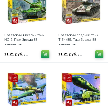
16
Настольные Квесты
Поселенцы
33
6
Сборные модели
104
Сборные модели автомобилей
36
Советский тяжёлый танк
Советский средний танк
ИС-2. Пазл Звезда 88
Т-34/85. Пазл Звезда 88
Сборные модели вертолётов
элементов
элементов
23
11,21 руб.
11,21 руб.
/шт
/шт
Сборные модели военной техники
97
Сборные модели кораблей
42
Сборные модели самолетов
68
Сборные модели танков
80
Стратегические
Фэнтези
19
5