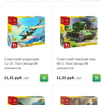
Абстрактно-логические
Азул и Саграда
9
2
Андор
В дорогу
Викторины
1
1
2
Военные
Детективные
2
1
Для вечеринки
Для двоих
2
8
Для детей
1
Советский штурмовик
Советский тяжёлый танк
Инструменты, грунтовка и клей
7
Су-25. Пазл Звезда 88
КВ-2. Пазл Звезда 88
элементов
элементов
Карточные
Кисти
4
2
11,21 руб.
11,21 руб.
/шт
/шт
Кооперативные
Краски Звезда
5
109
Набор дайсов
1
Настольные игры для всей семьи