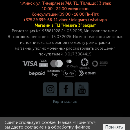
г. Минск, ул. Тимирязева 74A, ТЦ "Палаццо", 3 этаж
10:00 - 22:00 ежедневно
Консультации (09:00 - 18:00 Пн-Пт):
+375 29 399-66-11 viber / telegram / whatsapp
Магазин в ТЦ "Немига 3" закрыт
Регистрация №193881928 24
.06.2025, Мингорисполком.
В торговом реестре с 15.07.2025. Номер телефона
местных
исполнительных органов по месту
регистрации
магазина,
уполномоченных рассматривать обращения
покупателей: 8 017 3064415
Карта ссылок
Сайт использует cookie. Нажав «Принять»,
0
0
вы даете согласие на обработку файлов
Принять