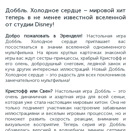
Доббль. Холодное сердце – мировой хит
теперь в не менее известной вселенной
от студии Disney!
Добро пожаловать в Эренделл!
Настольная игра
Доббль. Холодное сердце приглашает вас
посостязаться в знании вселенной одноименного
мультфильма. На ярких круглых карточках знакомой
игры вас ждут сестры-принцессы, храбрый Кристофф и
его олень, добродушный снеговик, ледяной замок и
куча других интересных иллюстраций. Новый Доббль.
Холодное сердце – это радость для всех поклонников
замечательного мультфильма!
Кристофф или Свен?
Настольная игра Доббль – это
очень динамичная и азартная игра для всей семьи,
которая уже стала настоящим мировым хитом. Она не
только поднимет участникам настроение забавными
иллюстрациями и веселым игровым процессом, но и
поможет развить скорость реакции, внимание и
визуальное восприятие. Теперь серия игр Доббль
обзавелась версией в волшебном зимнем сеттинге