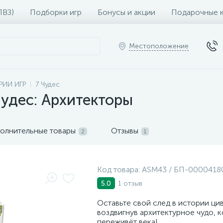
ПВЗ)
Подборки игр
Бонусы и акции
Подарочные 
Местоположение
РИИ ИГР
7 Чудес
Чудес: Архитекторы
олнительные товары
Отзывы
2
1
Код товара:
ASM43 / БП-0000418
1 отзыв
5.0
Оставьте свой след в истории ци
воздвигнув архитектурное чудо, 
переживёт века!