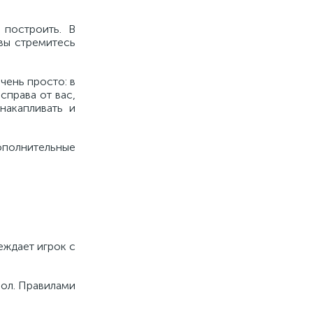
 построить. В
вы стремитесь
чень просто: в
справа от вас,
накапливать и
дополнительные
еждает игрок с
вол. Правилами