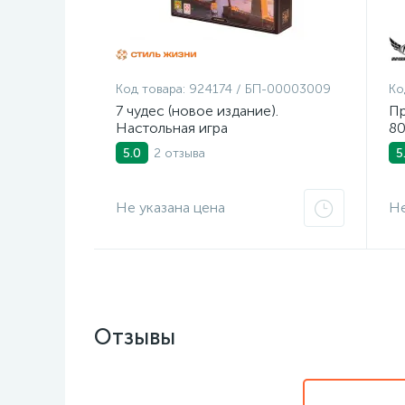
Код товара:
924174 / БП-00003009
Ко
7 чудес (новое издание).
Пр
Настольная игра
80
2 отзыва
5.0
5
Не указана цена
Не
Отзывы