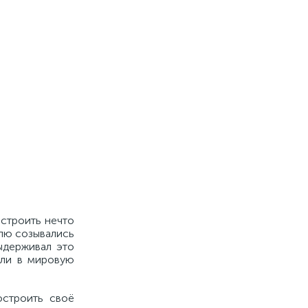
остроить нечто
елю созывались
ыдерживал это
шли в мировую
остроить своё