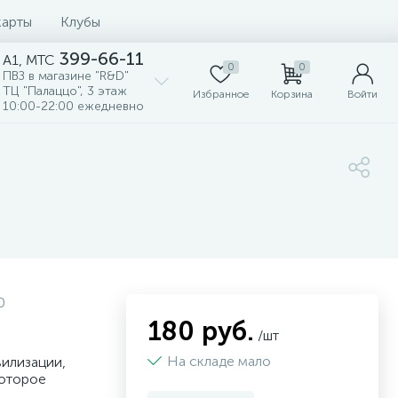
карты
Клубы
399-66-11
A1, MTC
0
0
ПВЗ в магазине "R&D"
ТЦ "Палаццо", 3 этаж
Избранное
Корзина
Войти
10:00-22:00 ежедневно
0
180 руб.
/шт
На складе мало
вилизации,
которое