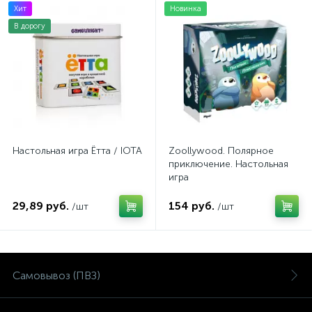
Хит
Новинка
В дорогу
Настольная игра Ётта / IOTA
Zoollywood. Полярное
приключение. Настольная
игра
29,89 руб.
154 руб.
/шт
/шт
Самовывоз (ПВЗ)