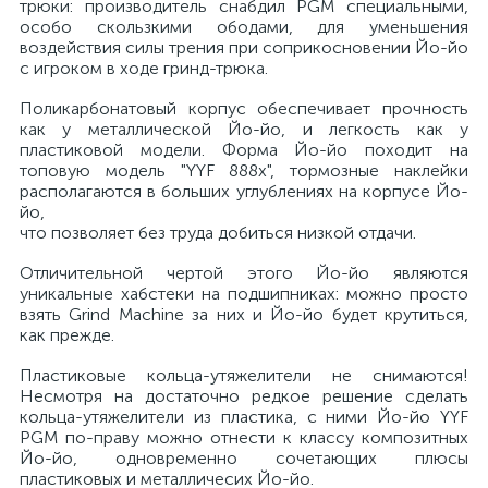
трюки: производитель снабдил PGM специальными,
особо скользкими ободами, для уменьшения
воздействия силы трения при соприкосновении Йо-йо
с игроком в ходе гринд-трюка.
Поликарбонатовый корпус обеспечивает прочность
как у металлической Йо-йо, и легкость как у
пластиковой модели. Форма Йо-йо походит на
топовую модель "YYF 888x", тормозные наклейки
располагаются в больших углублениях на корпусе Йо-
йо,
что позволяет без труда добиться низкой отдачи.
Отличительной чертой этого Йо-йо являются
уникальные хабстеки на подшипниках: можно просто
взять Grind Machine за них и Йо-йо будет крутиться,
как прежде.
Пластиковые кольца-утяжелители не снимаются!
Несмотря на достаточно редкое решение сделать
кольца-утяжелители из пластика, с ними Йо-йо YYF
PGM по-праву можно отнести к классу композитных
Йо-йо, одновременно сочетающих плюсы
пластиковых и металличесих Йо-йо.