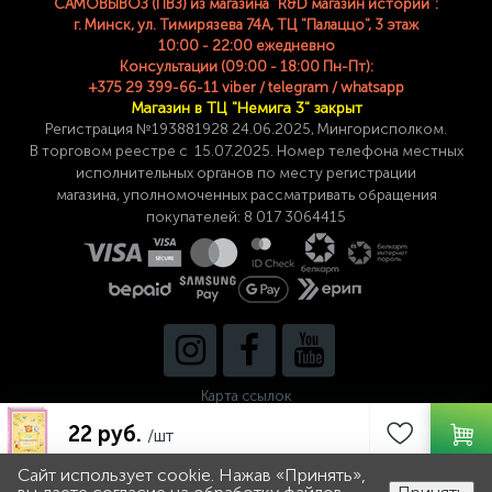
САМОВЫВОЗ (ПВЗ) из магазина "R&D магазин историй":
г. Минск, ул. Тимирязева 74A, ТЦ "Палаццо", 3 этаж
10:00 - 22:00 ежедневно
Консультации (09:00 - 18:00 Пн-Пт):
+375 29 399-66-11 viber / telegram / whatsapp
Магазин в ТЦ "Немига 3" закрыт
Регистрация №193881928 24
.06.2025, Мингорисполком.
В торговом реестре с 15.07.2025. Номер телефона
местных
исполнительных органов по месту
регистрации
магазина,
уполномоченных рассматривать обращения
покупателей: 8 017 3064415
Карта ссылок
22 руб.
/шт
Сайт использует cookie. Нажав «Принять»,
0
0