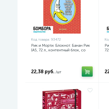
Код товара:
93472
Ко
Рик и Морти. Блокнот. Банан Рик
Ри
(А5, 72 л., контентный блок, со
72
стикерами)
ст
22,38 руб.
2
/шт