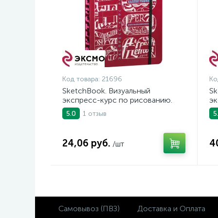
Код товара:
21696
Ко
SketchBook. Визуальный
Sk
экспресс-курс по рисованию.
эк
Искусство простой каллиграфии
Ри
1 отзыв
5.0
5
(темно-красный)
24,06 руб.
4
/шт
Самовывоз (ПВЗ)
Доставка и Оплата