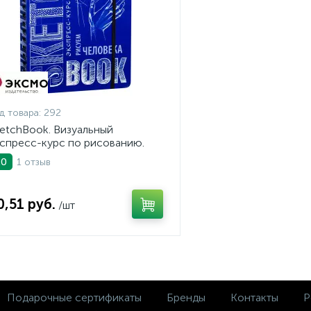
д товара:
292
etchBook. Визуальный
спресс-курс по рисованию.
суем человека (кобальт)
1 отзыв
.0
0,51 руб.
/шт
Подарочные сертификаты
Бренды
Контакты
Р