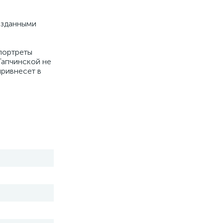
озданными
 портреты
Гапчинской не
привнесет в