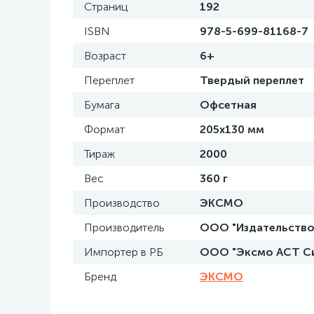
Страниц
192
ISBN
978-5-699-81168-7
Возраст
6+
Переплет
Твердый переплет
Бумага
Офсетная
Формат
205x130 мм
Тираж
2000
Вес
360 г
Производство
ЭКСМО
Производитель
ООО "Издательство "
Импортер в РБ
ООО "Эксмо АСТ Си э
Бренд
ЭКСМО