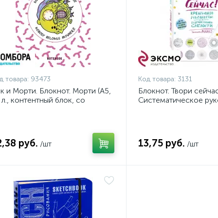
д товара:
93473
Код товара:
3131
к и Морти. Блокнот. Морти (А5,
Блокнот. Твори сейча
 л., контентный блок, со
Систематическое рук
икерами)
по художественной с
2,38 руб.
13,75 руб.
/шт
/шт