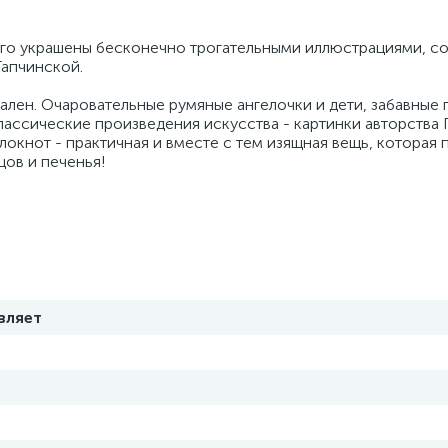
рого украшены бесконечно трогательными иллюстрациями, с
Гапчинской.
кален. Очаровательные румяные ангелочки и дети, забавные
лассические произведения искусства - картинки авторства 
локнот - практичная и вместе с тем изящная вещь, которая 
цов и печенья!
вляет