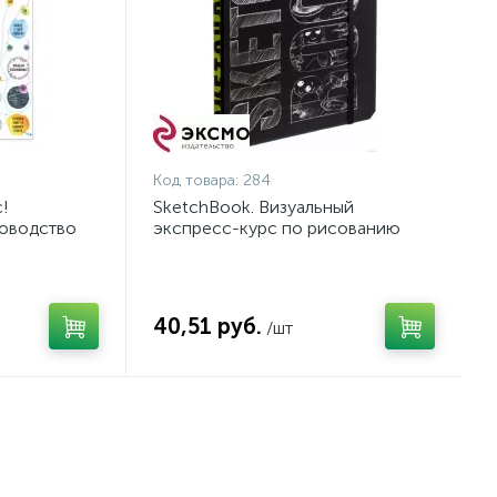
Код товара:
284
с!
SketchBook. Визуальный
оводство
экспресс-курс по рисованию
мелости
(черный)
40,51 руб.
/шт