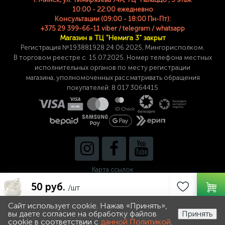
10:00 - 22:00 ежедневно
Консультации (09:00 - 18:00 Пн-Пт):
+375 29 399-66-11 viber / telegram / whatsapp
Магазин в ТЦ "Немига 3" закрыт
Регистрация №193881928 24
.06.2025, Мингорисполком.
В торговом реестре с 15.07.2025. Номер телефона
местных
исполнительных органов по месту
регистрации
магазина,
уполномоченных рассматривать обращения
покупателей: 8 017 3064415
Карта ссылок
50 руб.
/шт
Сайт использует cookie. Нажав «Принять»,
0
0
вы даете согласие на обработку файлов
Принять
cookie в соответствии с
данной Политикой
.
Каталог
Поиск
Избранное
Корзина
Войти