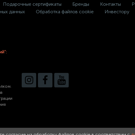
Подарочные сертификаты
Бренды
Контакты
Р
ных данных
Обработка файлов cookie
Инвестору
ий":
олком.
на
трации
ния
ете согласие на обработку файлов cookie в соответствии с
д