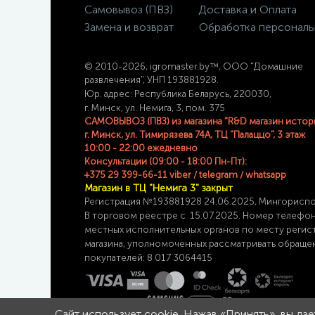
Самовывоз (ПВЗ)
Доставка и Оплата
Замена и возврат
Обработка персональ
© 2
010-2026, igromaster.
by™, ООО "Домашние
развлечения", УНП 193881928.
Юр. адрес: Республика Беларусь, 220030,
г. Минск, ул. Немига, 3, пом. 375
САМОВЫВОЗ (ПВЗ) из магазина "R&D магазин истор
г. Минск, ул. Тимирязева 74A, ТЦ "Палаццо", 3 этаж
10:00 - 22:00 ежедневно
Консультации (09:00 - 18:00 Пн-Пт):
+375 29 399-66-11 viber / telegram / whatsapp
Магазин в ТЦ "Немига 3" закрыт
Регистрация №193881928 24
.06.2025, Мингорисп
В торговом реестре с 15.07.2025. Номер телефо
местных исполнительных органов по месту
регис
магазина,
уполномоченных рассматривать обраще
покупателей: 8 017 3064415
Сайт использует cookie. Нажав «Принять», вы да