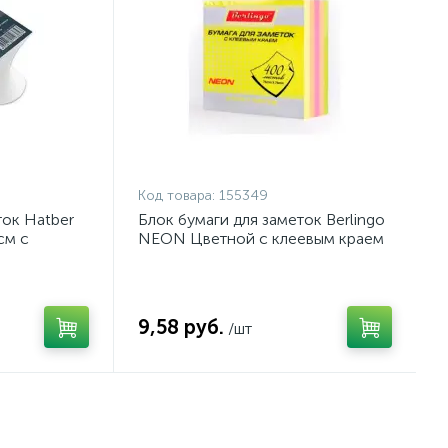
Код товара:
155349
ток Hatber
Блок бумаги для заметок Berlingo
см с
NEON Цветной с клеевым краем
9,58 руб.
/шт