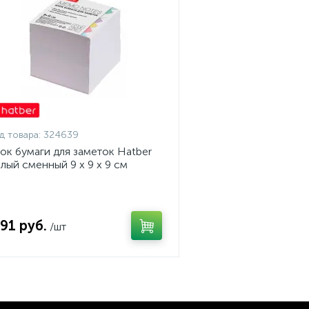
д товара:
324639
ок бумаги для заметок Hatber
лый сменный 9 x 9 x 9 см
,91 руб.
/шт