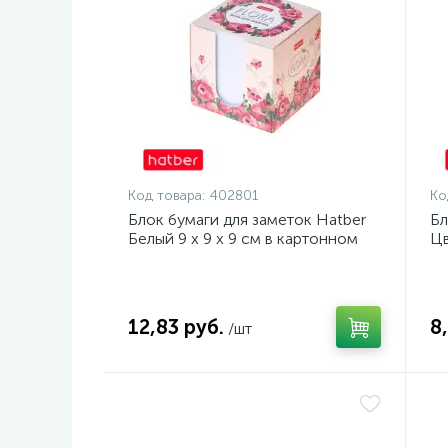
Код товара:
402801
Ко
Блок бумаги для заметок Hatber
Бл
Белый 9 х 9 х 9 см в картонном
Цв
боксе
кр
12,83 руб.
8
/шт