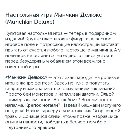
Настольная игра Манчкин Делюкс
(Munchkin Deluxe)
Культовая настольная игра — теперь в подарочном
издании! Крутые пластиковые фигурки, классное
игровое поле и потрясающие иллюстрации заставят
прыгать от счастья любого настоящего манчкина. А у
новичков не останется ни единого шанса устоять
перед безудержным обаянием этой всемирно
известной игры.
«Манчкин Делюкс»
— это лихая пародия на ролевые
игры в жанре фэнтези. Здесь не нужно покупать
снарягу и заморачиваться с изучением заклинаний.
Просто бей монстров и напяливай шмотки. Эльф?
Примерь шлем-рогач. Волшебник? Возьми посох
напалма. Крепок ногами? Надевай башмаки могучего
пенделя! Начни карьеру с уничтожения Огоршённой
травы и Сочащейся слизи, чтобы позже, набравшись
опыта и наглости, победить в бесчестном бою
Плутониевого дракона!