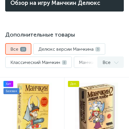
Обзор на игру Манчкин Делюкс
Дополнительные товары
Все
Делюкс версии Манчкина
16
3
Классический Манчкин
Манчкин
Все
8
1
Протекторы
4
Хит
Доп.
Базовая