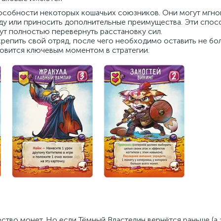
особности некоторых кошачьих союзников. Они могут мгн
нду или приносить дополнительные преимущества. Эти спо
ут полностью перевернуть расстановку сил.
крепить свой отряд, после чего необходимо оставить не бо
новится ключевым моментом в стратегии.
ство монет. Но если Тёмный Властелин вернётся раньше (а 