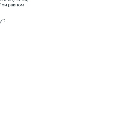
 При равном
у"?