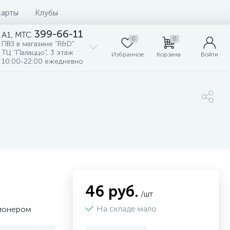
карты
Клубы
399-66-11
A1, MTC
0
0
ПВЗ в магазине "R&D"
ТЦ "Палаццо", 3 этаж
Избранное
Корзина
Войти
10:00-22:00 ежедневно
46 руб.
/шт
На складе мало
лионером