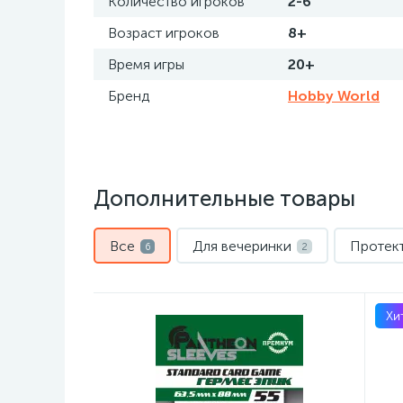
Количество игроков
2-6
Возраст игроков
8+
Время игры
20+
Бренд
Hobby World
Дополнительные товары
Все
Для вечеринки
Протек
6
2
Хи