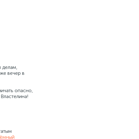
 делам,
 же вечер в
ичать опасно,
 Властелина!
татым
Тёмный