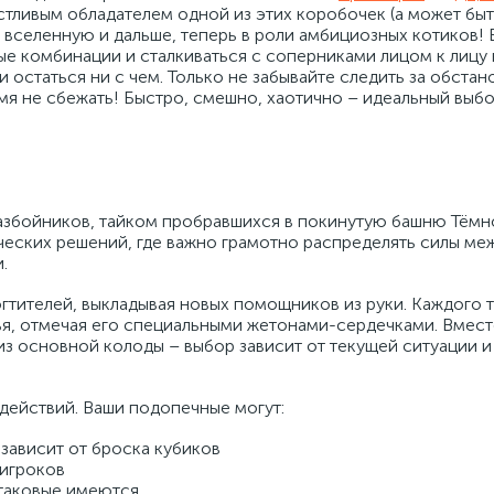
частливым обладателем одной из этих коробочек (а может быт
ь вселенную и дальше, теперь в роли амбициозных котиков!
е комбинации и сталкиваться с соперниками лицом к лицу
 и остаться ни с чем. Только не забывайте следить за обстан
мя не сбежать! Быстро, смешно, хаотично – идеальный выбо
разбойников, тайком пробравшихся в покинутую башню Тёмн
ических решений, где важно грамотно распределять силы м
.
огтителей, выкладывая новых помощников из руки. Каждого 
я, отмечая его специальными жетонами-сердечками. Вмес
з основной колоды – выбор зависит от текущей ситуации и
 действий. Ваши подопечные могут:
 зависит от броска кубиков
 игроков
 таковые имеются