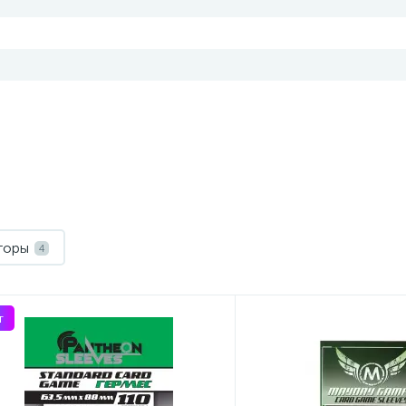
торы
4
т