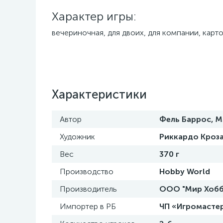
Характер игры:
вечериночная, для двоих, для компании, карто
Характеристики
Автор
Фель Баррос, М
Художник
Риккардо Кроз
Вес
370 г
Производство
Hobby World
Производитель
ООО "Мир Хобби"
Импортер в РБ
ЧП «Игромастер