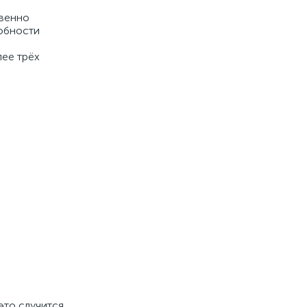
овенно
собности
лее трёх
это случится,