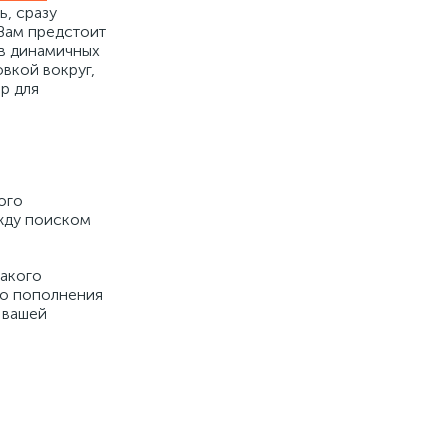
ь, сразу
 Вам предстоит
 в динамичных
овкой вокруг,
р для
ого
ежду поиском
такого
то пополнения
 вашей