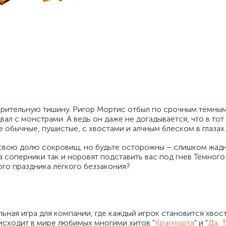
зрительную тишину. Ригор Мортис отбыл по срочным тёмным
ал с монстрами. А ведь он даже не догадывается, что в тот
е обычные, пушистые, с хвостами и алчным блеском в глазах.
свою долю сокровищ, но будьте осторожны – слишком жадн
а соперники так и норовят подставить вас под гнев Тёмного
ого праздника лёгкого беззакония?
льная игра для компании, где каждый игрок становится хвос
исходит в мире любимых многими хитов "
Крагморта
" и "
Да, 