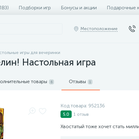
ПВЗ)
Подборки игр
Бонусы и акции
Подарочные 
Местоположение
стольные игры для вечеринки
лин! Настольная игра
олнительные товары
Отзывы
6
1
Код товара:
952136
1 отзыв
5.0
Хвостатый тоже хочет стать мил