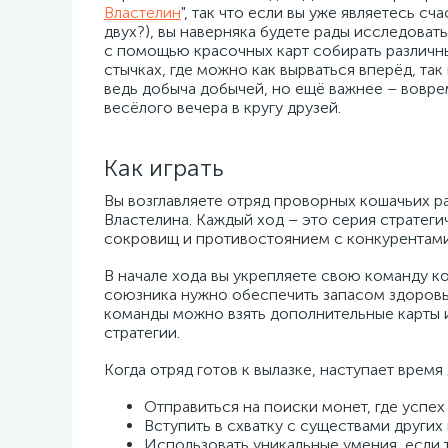
Властелин
", так что если вы уже являетесь с
двух?), вы наверняка будете рады исследоват
с помощью красочных карт собирать различны
стычках, где можно как вырваться вперёд, так
ведь добыча добычей, но ещё важнее – вовре
весёлого вечера в кругу друзей.
Как играть
Вы возглавляете отряд проворных кошачьих 
Властелина. Каждый ход – это серия стратег
сокровищ и противостоянием с конкурентами
В начале хода вы укрепляете свою команду к
союзника нужно обеспечить запасом здоровь
команды можно взять дополнительные карты и
стратегии.
Когда отряд готов к вылазке, наступает время
Отправиться на поиски монет, где успех
Вступить в схватку с существами других
Использовать уникальные умения, если