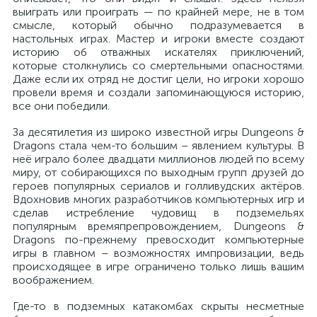
выиграть или проиграть — по крайней мере, не в том
смысле, который обычно подразумевается в
настольных играх. Мастер и игроки вместе создают
историю об отважных искателях приключений,
которые столкнулись со смертельными опасностями.
Даже если их отряд не достиг цели, но игроки хорошо
провели время и создали запоминающуюся историю,
все они победили.
За десятилетия из широко известной игры Dungeons &
Dragons стала чем-то большим – явлением культуры. В
неё играло более двадцати миллионов людей по всему
миру, от собирающихся по выходным групп друзей до
героев популярных сериалов и голливудских актёров.
Вдохновив многих разработчиков компьютерных игр и
сделав истребление чудовищ в подземельях
популярным времяпрепровождением, Dungeons &
Dragons по-прежнему превосходит компьютерные
игры в главном – возможностях импровизации, ведь
происходящее в игре ограничено только лишь вашим
воображением.
Где-то в подземных катакомбах скрыты несметные