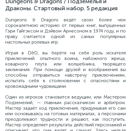
Dungeons & Dragons / Подземелья и
Драконы. Стартовый набор. 5 редакция
Dungeons & Dragons ведёт свою более чем
сорокалетнюю историю от первых книг, выпущенных
Гэри Гайгэксом и Дэйвом Арнесоном в 1974 году, и по
праву считается одной из самых популярных
настольных ролевых игр.
Играя в D&D, вы берёте на себя роль искателя
приключений: опытного воина, набожного жреца,
коварного плута или волшебника, творящего
заклинания. При помощи друзей и воображения вы
способны отправиться навстречу приключениям,
испытать себя в столкновении с опасностями и
кровожадными чудовищами.
Один из игроков становится ведущим, или Мастером
Подземелий, — главным рассказчиком и арбитром.
Мастер задаёт ход приключения, придумывая его сам
или основываясь на готовых материалах, а персонажи
преодолевают трудности и решают, как поступить.
Мастер определяет результаты действий персонажей и
описывает, что они видят и слышат. Здесь нельзя