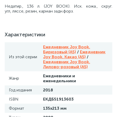
Недатир., 136 л. (JOY BOOK). Иск. кожа., скруг.
угл, ляссе, резин, карман задн.форз.
Характеристики
Ежедневник Joy Book.
Бирюзовый (А5)
/
Ежедневник
Из этой серии
Joy Book. Какао (А5)
/
Ежедневник Joy Book.
Лилово-розовый (А5)
Ежедневники и
Жанр
еженедельники
Год издания
2018
ISBN
ЕКДБ51913603
Формат
135х213 мм