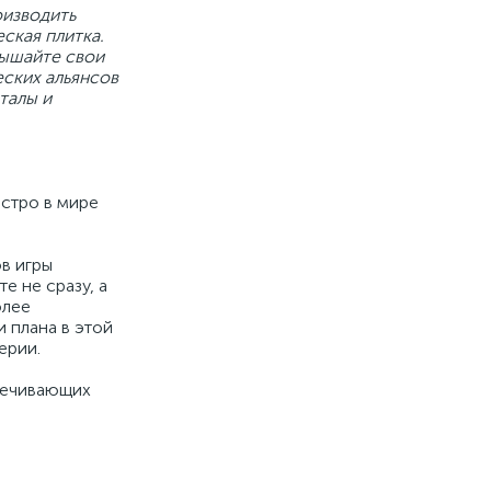
оизводить
ская плитка.
вышайте свои
еских альянсов
талы и
эстро в мире
в игры
е не сразу, а
олее
 плана в этой
ерии.
печивающих