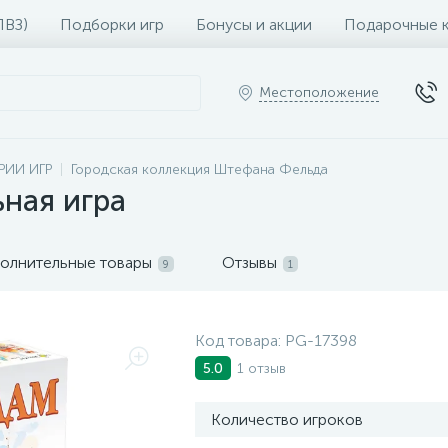
ПВЗ)
Подборки игр
Бонусы и акции
Подарочные 
Местоположение
РИИ ИГР
Городская коллекция Штефана Фельда
ная игра
олнительные товары
Отзывы
9
1
Код товара:
PG-17398
1 отзыв
5.0
Количество игроков