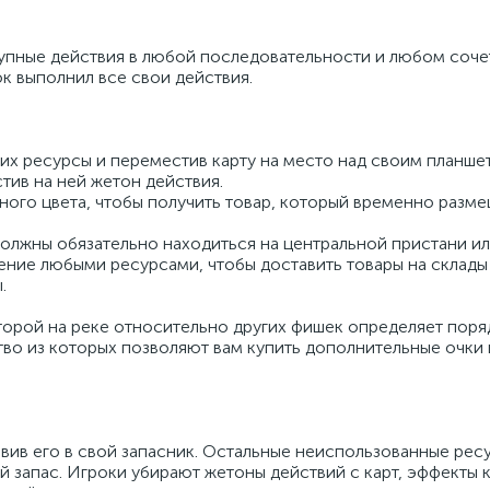
упные действия в любой последовательности и любом сочета
ок выполнил все свои действия.
 них ресурсы и переместив карту на место над своим планше
тив на ней жетон действия.
жного цвета, чтобы получить товар, который временно разме
 должны обязательно находиться на центральной пристани ил
ние любыми ресурсами, чтобы доставить товары на склады 
.
орой на реке относительно других фишек определяет поря
во из которых позволяют вам купить дополнительные очки 
авив его в свой запасник. Остальные неиспользованные рес
й запас. Игроки убирают жетоны действий с карт, эффекты 