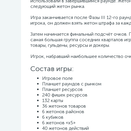
использовали в завершившимся раунде. Жетон
следующий жетон рынка.
Игра заканчивается после Фазы III 12-го раун
игрока, он должен взять жетон штрафа за кажд
Затем начинается финальный подсчёт очков. П
самая большая группа соседних кварталов иг
товары, гульдены, ресурсы и докеры.
Игрок, набравший наибольшее количество оч
Состав игры:
Игровое поле
Планшет раундов с рынком
Планшет ресурсов
240 фишек ресурсов
132 карты
36 жетонов товаров
6 жетонов районов
6 кубиков
6 жетонов «х5»
40 жетонов действий