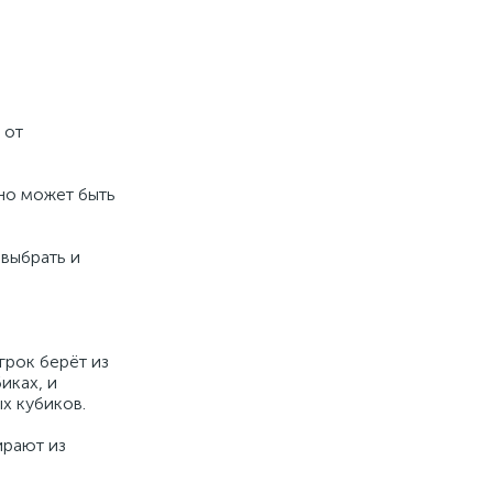
 от
 но может быть
 выбрать и
грок берёт из
иках, и
х кубиков.
ирают из