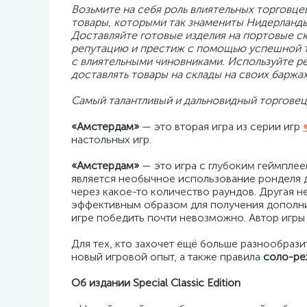
Возьмите на себя роль влиятельных торговце
товары, которыми так знамениты Нидерланды:
Доставляйте готовые изделия на портовые с
репутацию и престиж с помощью успешной то
с влиятельными чиновниками. Используйте ре
доставлять товары на склады на своих баржах
Самый талантливый и дальновидный торгове
«Амстердам»
— это вторая игра из серии игр
настольных игр.
«Амстердам»
— это игра с глубоким геймпле
является необычное использование ронделя д
через какое-то количество раундов. Другая 
эффективным образом для получения дополнит
игре победить почти невозможно. Автор игры
Для тех, кто захочет ещё больше разнообрази
новый игровой опыт, а также правила
соло-р
Об издании Special Classic Edition