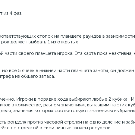
 из 4 фаз.
оответствующих стопок на планшете раундов в зависимости
грок должен выбрать 1 из открытых
ей части своего планшета игрока. Эта карта пока неактивна,
, но все 5 ячеек в нижней части планшета заняты, он должен
штрафа из общего запаса.
менно. Игроки в порядке хода выбирают любые 2 кубика . И
ков в количестве, равном значениям, выпавшим на этих куб
деля, значения которых соответствуют значениям выбранны
ть ронделя против часовой стрелки на одно деление и заб
ейке со стрелкой в свои личные запасы ресурсов.