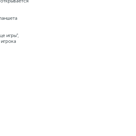
 открывается
планшета
е игры",
 игрока