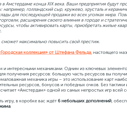
в в Амстердаме конца XIX века. Ваши предприятия будут пр
 например, голландский сыр, кружево, хрусталь и керамиче
клады для последующей продажи во всех уголках мира. По
рговли, расширения своего влияния в городе и стратегич
сурсы, чтобы активировать карты, приобретать жилые квар
.
ц сможет максимально повысить свой престиж.
«Городская коллекция» от Штефана Фельда
, настоящего ма
ем и интересными механиками. Одним из ключевых элементо
ля получения ресурсов: большую часть ресурсов вы получит
немаловажная механика игры – это использование карт наиб
ельных ресурсов, бонусов и победных очков. Без тактики и
 считает «Амстердам» одной из самых непростых игр всей с
ть игру, в коробке вас ждёт
6 небольших дополнений
, обес
ежима
.