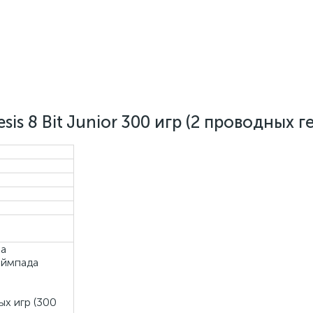
sis 8 Bit Junior 300 игр (2 проводных 
ка
еймпада
х игр (300