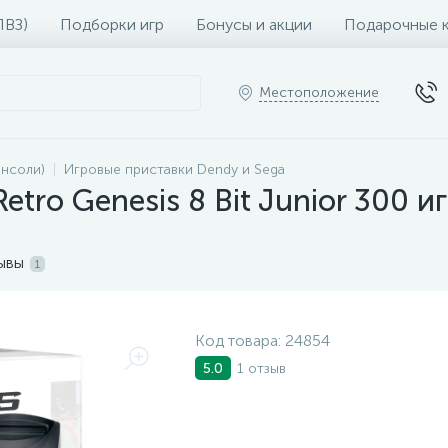
ПВЗ)
Подборки игр
Бонусы и акции
Подарочные 
Местоположение
онсоли)
Игровые приставки Dendy и Sega
etro Genesis 8 Bit Junior 300 и
ывы
1
Код товара:
24854
1 отзыв
5.0