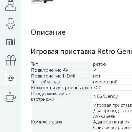
Описание
Игровая приставка Retro Gene
Тип
ретро
Подключение AV
✓
Подключение HDMI
нет
Тип геймпада
проводной
Количество встроенных игр
300
Поддерживаемые
NES/Dendy
картриджи
Игровая пристав
Два проводных г
AV-кабель
Комплектация
Адаптер питания
Список встроенны