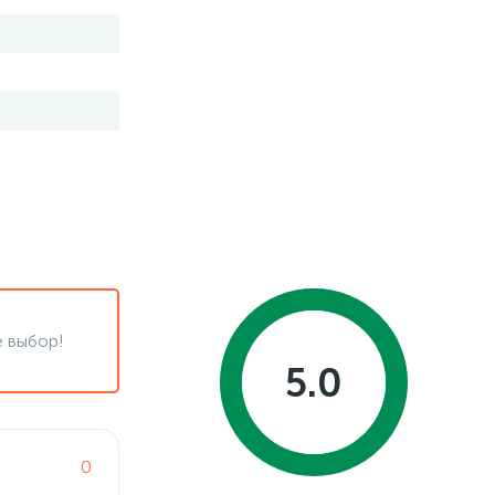
 выбор!
5.0
0