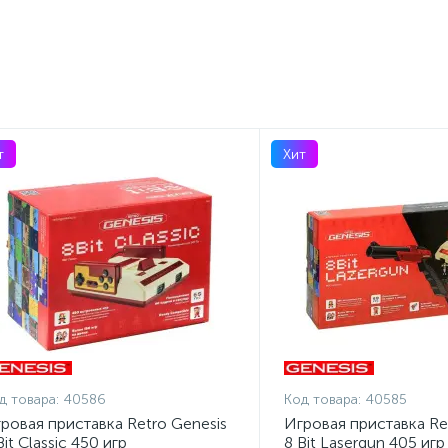
т
Хит
д товара:
40586
Код товара:
40585
ровая приставка Retro Genesis
Игровая приставка Re
Bit Classic 450 игр
8 Bit Lasergun 405 игр