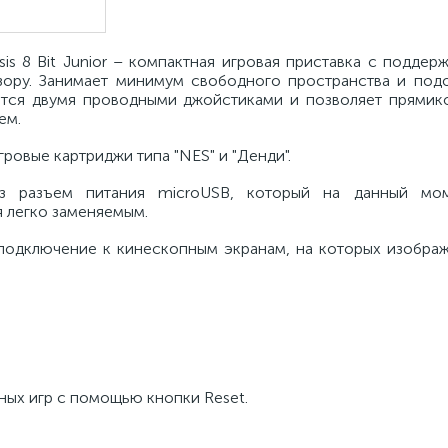
is 8 Bit Junior – компактная игровая приставка с поддерж
зору. Занимает минимум свободного пространства и подо
ется двумя проводными джойстиками и позволяет прямик
ем.
ровые картриджи типа "NES" и "Денди".
ез разъем питания microUSB, который на данный мом
я легко заменяемым.
подключение к кинескопным экранам, на которых изображ
ных игр с помощью кнопки Reset.