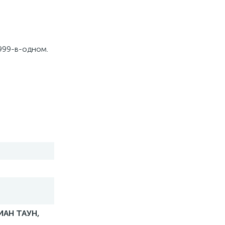
999-в-одном.
ИАН ТАУН,