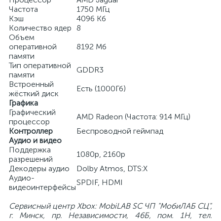
Частота
1750 МГц
Кэш
4096 Кб
Количество ядер
8
Объем
оперативной
8192 Мб
памяти
Тип оперативной
GDDR3
памяти
Встроенный
Есть (1000Гб)
жёсткий диск
Графика
Графический
AMD Radeon (Частота: 914 МГц)
процессор
Контроллер
Беспроводной геймпад
Аудио и видео
Поддержка
1080p, 2160p
разрешений
Декодеры аудио
Dolby Atmos, DTS:X
Аудио-
SPDIF, HDMI
видеоинтерфейсы
Сервисный центр Xbox: MobiLAB SC ЧП "МобиЛАБ СЦ",
г. Минск, пр. Независимости, 46Б, пом. 1Н, тел.