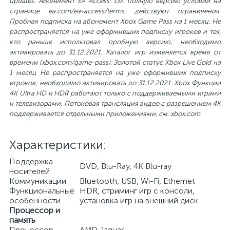
updates. Абонемент EA Access: см. полную версию условий на
странице ea.com/ea-access/terms; действуют ограничения.
Пробная подписка на абонемент Xbox Game Pass на 1 месяц: Не
распространяется на уже оформивших подписку игроков и тех,
кто раньше использовал пробную версию; необходимо
активировать до 31.12.2021. Каталог игр изменяется время от
времени (xbox.com/game-pass). Золотой статус Xbox Live Gold на
1 месяц Не распространяется на уже оформивших подписку
игроков; необходимо активировать до 31.12.2021. Xbox Функции
4K Ultra HD и HDR работают только с поддерживаемыми играми
и телевизорами. Потоковая трансляция видео с разрешением 4K
поддерживается отдельными приложениями, см. xbox.com.
Характеристики:
Поддержка
DVD, Blu-Ray, 4K Blu-ray
носителей
Коммуникации
Bluetooth, USB, Wi-Fi, Ethernet
Функциональные
HDR, cтриминг игр с консоли,
особенности
установка игр на внешний диск
Процессор и
память
Процессор
AMD Jaguar