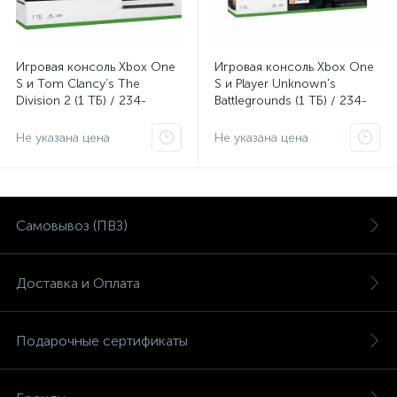
Игровая консоль Xbox One
Игровая консоль Xbox One
S и Tom Clancy’s The
S и Player Unknown's
Division 2 (1 ТБ) / 234-
Battlegrounds (1 ТБ) / 234-
00882
00311
Не указана цена
Не указана цена
Самовывоз (ПВЗ)
Доставка и Оплата
Подарочные сертификаты