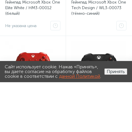
Геймпад Microsoft Xbox One
Геймпад Microsoft Xbox One
Elite White / HM3-00012
Tech Design / WL3-00073
(белый)
(тёмно-синий)
Не указана цена
Сайт использует cookie. Нажав «Принять»,
0
0
вы даете согласие на обработку файлов
Принять
cookie в соответствии с
данной Политикой
.
Каталог
Поиск
Избранное
Корзина
Войти
Геймпад Microsoft Xbox One
Геймпад Microsoft Xbox One
Sport Red особой серии /
Shadow design / WL3-
WL3-00126 (красный)
00069 (красный)