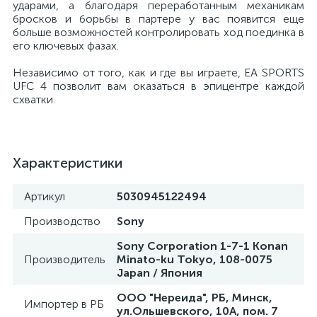
ударами, а благодаря переработанным механикам
бросков и борьбы в партере у вас появится еще
больше возможностей контролировать ход поединка в
его ключевых фазах.
Независимо от того, как и где вы играете, EA SPORTS
UFC 4 позволит вам оказаться в эпицентре каждой
схватки.
Характеристики
Артикул
5030945122494
Производство
Sony
Sony Corporation 1-7-1 Konan
Производитель
Minato-ku Tokyo, 108-0075
Japan / Япония
ООО "Нереида", РБ, Минск,
Импортер в РБ
ул.Ольшевского, 10А, пом. 7