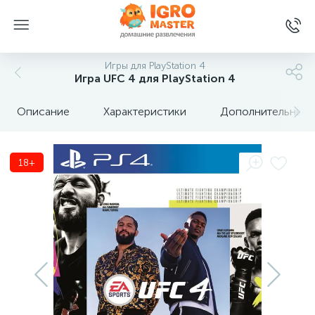
Игры для PlayStation 4
Игра UFC 4 для PlayStation 4
Описание
Характеристики
Дополнительные 
18+