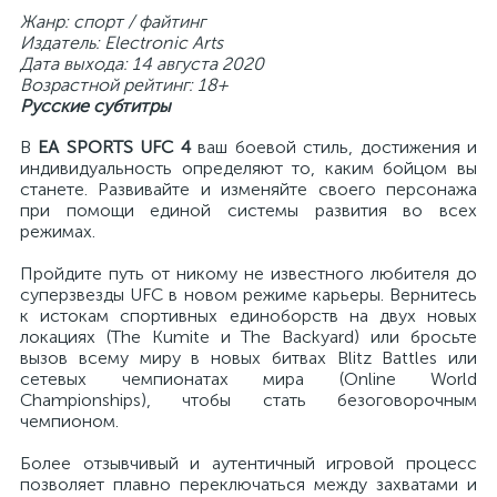
Жанр: спорт / файтинг
Издатель:
Electronic Arts
Дата выхода: 14 августа 2020
Возрастной рейтинг: 18+
Русские субтитры
В
EA SPORTS UFC 4
ваш боевой стиль, достижения и
индивидуальность определяют то, каким бойцом вы
станете. Развивайте и изменяйте своего персонажа
при помощи единой системы развития во всех
режимах.
Пройдите путь от никому не известного любителя до
суперзвезды UFC в новом режиме карьеры. Вернитесь
к истокам спортивных единоборств на двух новых
локациях (The Kumite и The Backyard) или бросьте
вызов всему миру в новых битвах Blitz Battles или
сетевых чемпионатах мира (Online World
Championships), чтобы стать безоговорочным
чемпионом.
Более отзывчивый и аутентичный игровой процесс
позволяет плавно переключаться между захватами и