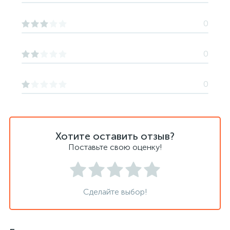
0
0
0
Хотите оставить отзыв?
Поставьте свою оценку!
Сделайте выбор!