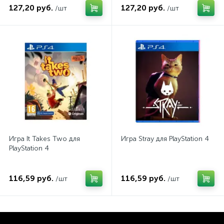
127,20 руб.
127,20 руб.
/шт
/шт
Игра It Takes Two для
Игра Stray для PlayStation 4
PlayStation 4
116,59 руб.
116,59 руб.
/шт
/шт