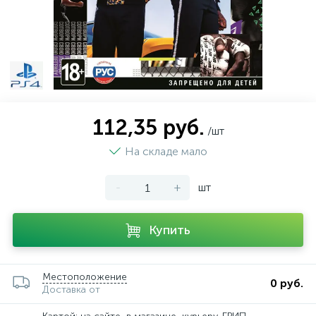
112,35 руб.
/шт
На складе мало
-
+
шт
Купить
Местоположение
0 руб.
Доставка от