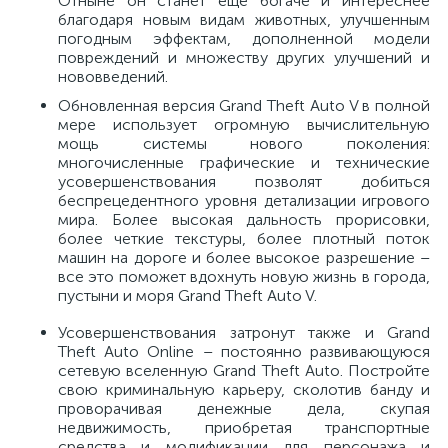
Отныне он станет еще богаче и интереснее
благодаря новым видам животных, улучшенным
погодным эффектам, дополненной модели
повреждений и множеству других улучшений и
нововведений.
Обновленная версия Grand Theft Auto V в полной
мере использует огромную вычислительную
мощь системы нового поколения:
многочисленные графические и технические
усовершенствования позволят добиться
беспрецедентного уровня детализации игрового
мира. Более высокая дальность прорисовки,
более четкие текстуры, более плотный поток
машин на дороге и более высокое разрешение –
все это поможет вдохнуть новую жизнь в города,
пустыни и моря Grand Theft Auto V.
Усовершенствования затронут также и Grand
Theft Auto Online – постоянно развивающуюся
сетевую вселенную Grand Theft Auto. Постройте
свою криминальную карьеру, сколотив банду и
проворачивая денежные дела, скупая
недвижимость, приобретая транспортные
средства и модификации для персонажа и