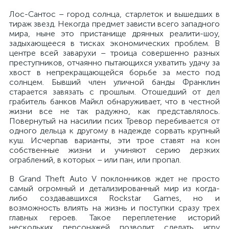
Лос-Сантос – город солнца, старлеток и вышедших в
тираж звезд. Некогда предмет зависти всего западного
мира, ныне это пристанище дрянных реалити-шоу,
задыхающееся в тисках экономических проблем. В
центре всей заварухи – троица совершенно разных
преступников, отчаянно пытающихся ухватить удачу за
хвост в непрекращающейся борьбе за место под
солнцем. Бывший член уличной банды Франклин
старается завязать с прошлым. Отошедший от дел
грабитель банков Майкл обнаруживает, что в честной
жизни все не так радужно, как представлялось.
Повернутый на насилии псих Тревор перебивается от
одного дельца к другому в надежде сорвать крупный
куш. Исчерпав варианты, эти трое ставят на кон
собственные жизни и учиняют серию дерзких
ограблений, в которых – или пан, или пропал.
В Grand Theft Auto V поклонников ждет не просто
самый огромный и детализированный мир из когда-
либо создававшихся Rockstar Games, но и
возможность влиять на жизнь и поступки сразу трех
главных героев. Такое переплетение историй
нескольких персонажей позволит сделать игру