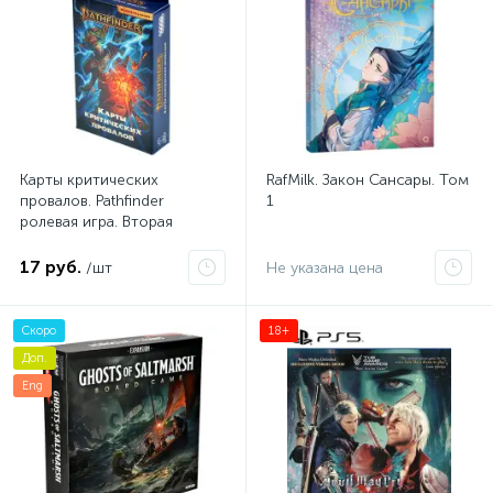
Карты критических
RafMilk. Закон Сансары. Том
провалов. Pathfinder
1
ролевая игра. Вторая
редакция
17 руб.
/шт
Не указана цена
Скоро
18+
Доп.
Eng