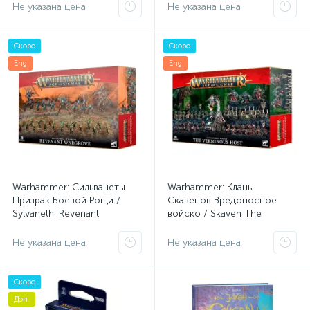
Не указана цена
Не указана цена
Скоро
Скоро
Eng
Eng
Warhammer: Сильванеты
Warhammer: Кланы
Призрак Боевой Рощи /
Скавенов Вредоносное
Sylvaneth: Revenant
войско / Skaven The
Wargrove
Verminous Host
Не указана цена
Не указана цена
Скоро
Доп.