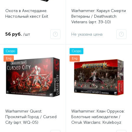
Охота в Амстердаме.
Warhammer: Караул Смерти
Настольный квест Exit
Ветераны / Deathwatch
Veterans (арт. 39-10)
56 руб.
/шт
Не указана цена
Скоро
Скоро
Eng
Eng
Warhammer Quest:
Warhammer: Клан Орруков:
Проклятый Город / Cursed
Болотные наблюдатели /
City (арт. WQ-05)
Orruk Warclans: Kruleboyz
Swamp-lurkers