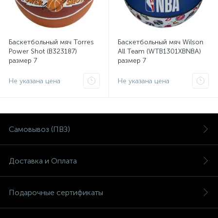
Баскетбольный мяч Torres
Баскетбольный мяч Wilson
Power Shot (B323187)
All Team (WTB1301XBNBA)
размер 7
размер 7
Не указана цена
Не указана цена
Самовывоз (ПВЗ)
Доставка и Оплата
Подарочные сертификаты