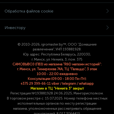
Обработка файлов cookie
Инвестору
© 2
010-2026, igromaster.
by™, ООО "Домашние
развлечения", УНП 193881928.
Юр. адрес: Республика Беларусь, 220030,
г. Минск, ул. Немига, 3, пом. 375
САМОВЫВОЗ (ПВЗ) из магазина "R&D магазин историй":
г. Минск, ул. Тимирязева 74A, ТЦ "Палаццо", 3 этаж
10:00 - 22:00 ежедневно
Консультации (09:00 - 18:00 Пн-Пт):
+375 29 399-66-11 viber / telegram / whatsapp
Магазин в ТЦ "Немига 3" закрыт
Регистрация №193881928 24
.06.2025, Мингорисполком.
В торговом реестре с 15.07.2025. Номер телефона
местных
исполнительных органов по месту
регистрации
магазина,
уполномоченных рассматривать обращения
покупателей: 8 017 3064415