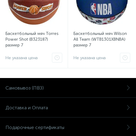
Баскетбольный мяч Torres
Баскетбольный мяч Wilson
Power Shot (B323187)
All Team (WTB1301XBNBA)
размер 7
размер 7
Не указана цена
Не указана цена
Самовывоз (ПВЗ)
Доставка и Оплата
Подарочные сертификаты