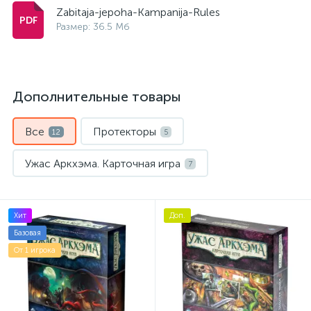
Zabitaja-jepoha-Kampanija-Rules
Размер: 36.5 Мб
Дополнительные товары
Все
Протекторы
12
5
Ужас Аркхэма. Карточная игра
7
Хит
Доп.
Базовая
От 1 игрока