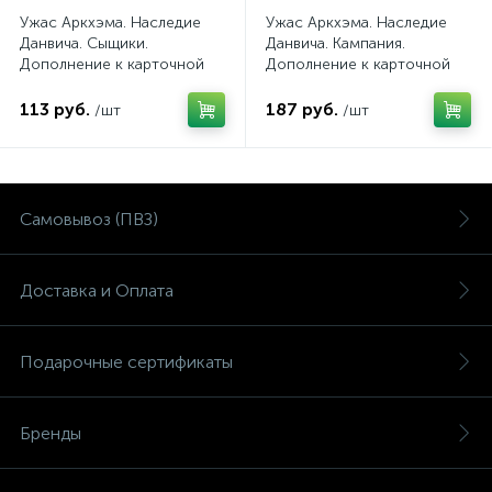
Ужас Аркхэма. Наследие
Ужас Аркхэма. Наследие
Данвича. Сыщики.
Данвича. Кампания.
Дополнение к карточной
Дополнение к карточной
игре
игре
113 руб.
187 руб.
/шт
/шт
Самовывоз (ПВЗ)
Доставка и Оплата
Подарочные сертификаты
Бренды