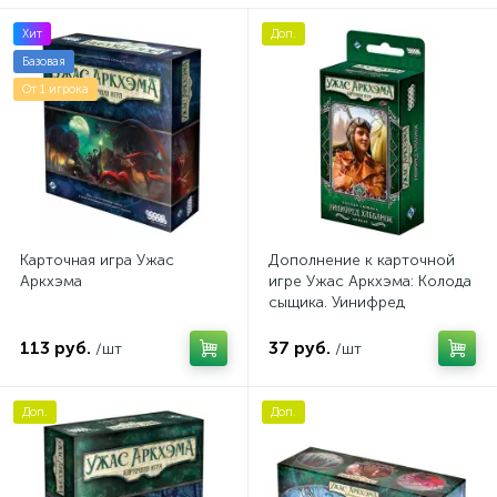
Хит
Доп.
Базовая
От 1 игрока
Карточная игра Ужас
Дополнение к карточной
Аркхэма
игре Ужас Аркхэма: Колода
сыщика. Уинифред
Хаббамок
113 руб.
37 руб.
/шт
/шт
Доп.
Доп.