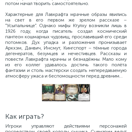
потом начал творить самостоятельно.
Характерные для Лавкрафта мрачные образы явились
на свет в его первом же зрелом рассказе –
"Усыпальнице". Однако мифы Ктулху возникли лишь в
1926 году, когда писатель создал космический
пантеон кошмарных чудовищ, прославивший его среди
потомков. Дух упадка и разложения пронизывает
Аркхэм, Данвич, Инсмут, Кингспорт – тёмные города
дегенератов, безумцев и нечестивцев. Рассказы и
повести Лавкрафта мрачны и безнадёжны. Мало кому
из его коллег удавалось достичь такого полёта
фантазии и столь мастерски создать непередаваемую
атмосферу ужаса и беспомощности перед древним…
Как играть?
Игроки управляют действиями персонажей
посредством своей колоды сыщика. Сценарии ведут