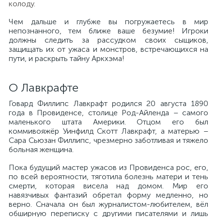
колоду.
Чем дальше и глубже вы погружаетесь в мир
непознанного, тем ближе ваше безумие! Игроки
должны следить за рассудком своих сыщиков,
защищать их от ужаса и монстров, встречающихся на
пути, и раскрыть тайну Аркхэма!
О Лавкрафте
Говард Филлипс Лавкрафт родился 20 августа 1890
года в Провиденсе, столице Род-Айленда – самого
маленького штата Америки. Отцом его был
коммивояжёр Уинфилд Скотт Лавкрафт, а матерью –
Сара Сьюзан Филлипс, чрезмерно заботливая и тяжело
больная женщина.
Пока будущий мастер ужасов из Провиденса рос, его,
по всей вероятности, тяготила болезнь матери и тень
смерти, которая висела над домом. Мир его
навязчивых фантазий обретал форму медленно, но
верно. Сначала он был журналистом-любителем, вёл
обширную переписку с другими писателями и лишь