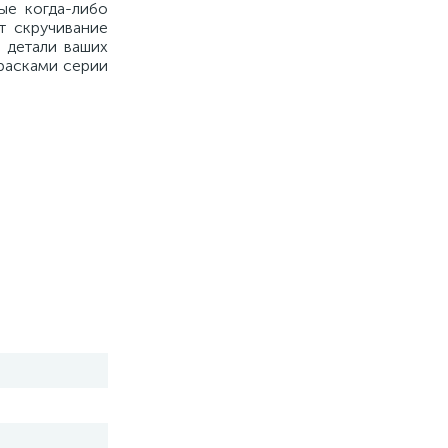
ые когда-либо
т скручивание
 детали ваших
красками серии