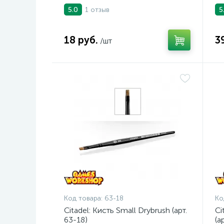
1 отзыв
5.0
5
18 руб.
3
/шт
Код товара:
63-18
Ко
Citadel: Кисть Small Drybrush (арт.
Ci
63-18)
(а