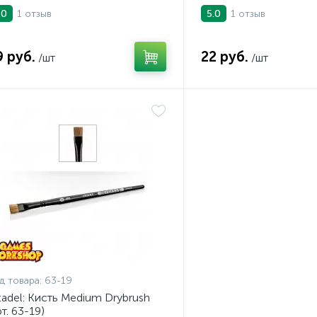
№6)
1 отзыв
1 отзыв
.0
5.0
9 руб.
22 руб.
/шт
/шт
д товара:
63-19
tadel: Кисть Medium Drybrush
рт. 63-19)