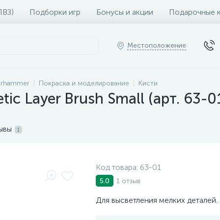
ПВЗ)
Подборки игр
Бонусы и акции
Подарочные 
Местоположение
rhammer
Покраска и моделирование
Кисти
tic Layer Brush Small (арт. 63-0
ывы
1
Код товара:
63-01
1 отзыв
5.0
Для высветления мелких деталей.