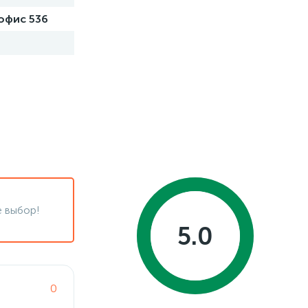
 офис 536
 выбор!
5.0
0