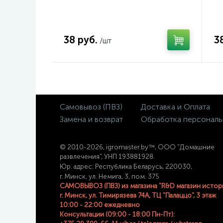
38 руб.
3
/шт
Самовывоз (ПВЗ)
Доставка и Оплата
Замена и возврат
Обработка персональ
© 2
010-2026, igromaster.
by™, ООО "Домашние
развлечения", УНП 193881928.
Юр. адрес: Республика Беларусь, 220030,
г. Минск, ул. Немига, 3, пом. 375
САМОВЫВОЗ (ПВЗ) из магазина "R&D магазин истор
г. Минск, ул. Тимирязева 74A, ТЦ "Палаццо", 3 этаж
10:00 - 22:00 ежедневно
Консультации (09:00 - 18:00 Пн-Пт):