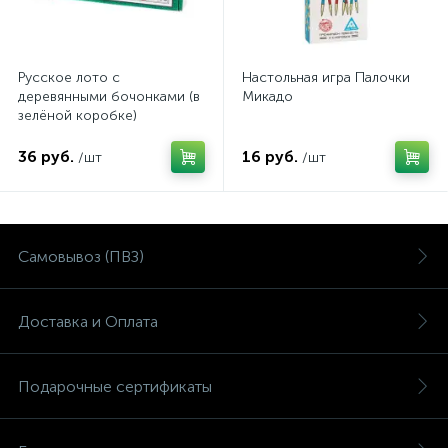
Русское лото с
Настольная игра Палочки
деревянными бочонками (в
Микадо
зелёной коробке)
36 руб.
16 руб.
/шт
/шт
Самовывоз (ПВЗ)
Доставка и Оплата
Подарочные сертификаты