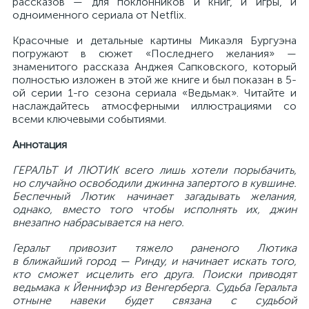
рассказов — для поклонников и книг, и игры, и
одноименного сериала от Netflix.
Красочные и детальные картины Микаэля Бургуэна
погружают в сюжет «Последнего желания» —
знаменитого рассказа Анджея Сапковского, который
полностью изложен в этой же книге и был показан в 5-
ой серии 1-го сезона сериала «Ведьмак». Читайте и
наслаждайтесь атмосферными иллюстрациями со
всеми ключевыми событиями.
Аннотация
ГЕРАЛЬТ И ЛЮТИК всего лишь хотели порыбачить,
но случайно освободили джинна запертого в кувшине.
Беспечный Лютик начинает загадывать желания,
однако, вместо того чтобы исполнять их, джин
внезапно набрасывается на него.
Геральт привозит тяжело раненого Лютика
в ближайший город — Ринду, и начинает искать того,
кто сможет исцелить его друга. Поиски приводят
ведьмака к Йеннифэр из Венгерберга. Судьба Геральта
отныне навеки будет связана с судьбой