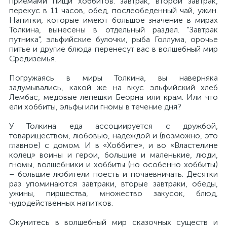
приемами пищи хоббитов: завтрак, второй завтрак,
перекус в 11 часов, обед, послеобеденный чай, ужин.
Напитки, которые имеют большое значение в мирах
Толкина, вынесены в отдельный раздел. "Завтрак
путника", эльфийские булочки, рыба Голлума, орочье
питье и другие блюда перенесут вас в волшебный мир
Средиземья.
Погружаясь в миры Толкина, вы наверняка
задумывались, какой же на вкус эльфийский хлеб
Лембас, медовые лепешки Беорна или крам. Или что
ели хоббиты, эльфы или гномы в течение дня?
У Толкина еда ассоциируется с дружбой,
товариществом, любовью, надеждой и (возможно, это
главное) с домом. И в «Хоббите», и во «Властелине
колец» воины и герои, большие и маленькие, люди,
гномы, волшебники и хоббиты (но особенно хоббиты)
– большие любители поесть и почаевничать. Десятки
раз упоминаются завтраки, вторые завтраки, обеды,
ужины, пиршества, множество закусок, блюд,
чудодейственных напитков.
Окунитесь в волшебный мир сказочных существ и