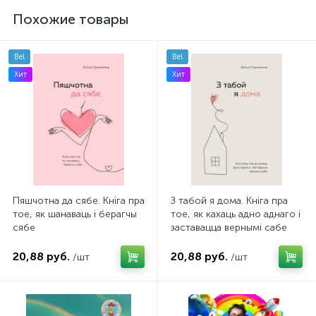
Похожие товары
Bel
Bel
Хит
Хит
Пяшчотна да сябе. Кніга пра
З табой я дома. Кніга пра
тое, як шанаваць і берагчы
тое, як кахаць адно аднаго і
сябе
заставацца вернымі сабе
20,88 руб.
20,88 руб.
/шт
/шт