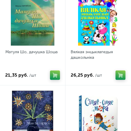
Матуля Шо, дачушка Шоша
Вялiкая энцыклапедыя
дашкольнiка
21,35 руб.
26,25 руб.
/шт
/шт