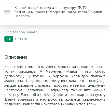
Картой: на сайте, в магазине, курьеру. ЕРИП.
Безналичный расчет. Рассрочка: Халва, карта Покупок,
Черепаха
Код товара:
144472
1 отзыв
5.0
Описание
Нават самы звычайны дзень можа стаць святам, варта
толькі захацець. А Чарнічны Мішка і яго сябар
дапамогуць у гэтым. Іх чароўны каляндар падкажа
маленькім і дарослым летуценнікам, як напоўніць
жыццё цікавымі справамі, добрымі навінамі, цудоўным
настроем і загадкамі. Напрыклад, такімі: што можна
рабіць у Дзень біцця бібікаў або які швэдар апрануць у
Дзень аранжавага настрою, як адчыніць скрыначку з
радасцю і калі лепш майстраваць будан з посцілак?