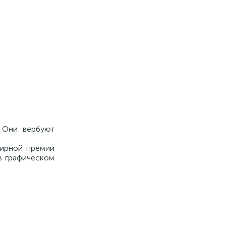
. Они вербуют
мирной премии
 в графическом