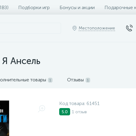
ПВЗ)
Подборки игр
Бонусы и акции
Подарочные 
Местоположение
 Я Ансель
олнительные товары
Отзывы
1
1
Код товара:
61451
1 отзыв
5.0