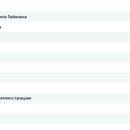
ила Геймана
а
 иллюстрации