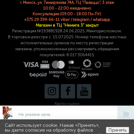
г. Минск, ул. Тимирязева 74A, ТЦ "Палаццо", 3 этаж
10:00 - 22:00 ежедневно
Консультации (09:00 - 18:00 Пн-Пт):
+375 29 399-66-11 viber / telegram / whatsapp
Магазин в ТЦ "Немига 3" закрыт
Регистрация №193881928 24
.06.2025, Мингорисполком.
В торговом реестре с 15.07.2025. Номер телефона
местных
исполнительных органов по месту
регистрации
магазина,
уполномоченных рассматривать обращения
покупателей: 8 017 3064415
Карта ссылок
Не указана цена
Сайт использует cookie. Нажав «Принять»,
0
0
вы даете согласие на обработку файлов
Принять