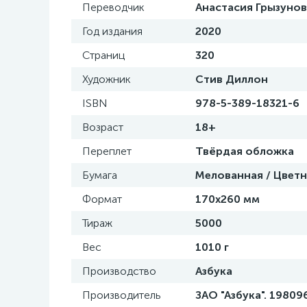
Переводчик
Анастасия Грызунов
Год издания
2020
Страниц
320
Художник
Стив Диллон
ISBN
978-5-389-18321-6
Возраст
18+
Переплет
Твёрдая обложка
Бумага
Мелованная / Цвет
Формат
170х260 мм
Тираж
5000
Вес
1010 г
Производство
Азбука
Производитель
ЗАО "Азбука". 198096