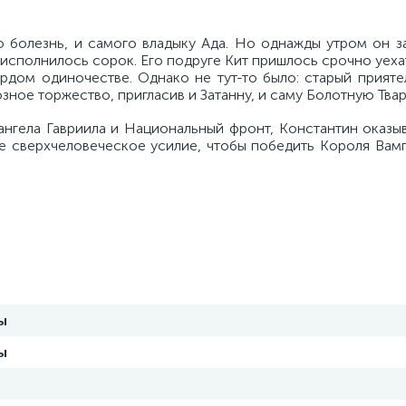
 болезнь, и самого владыку Ада. Но однажды утром он за
у исполнилось сорок. Его подруге Кит пришлось срочно уехат
ордом одиночестве. Однако не тут-то было: старый прият
зное торжество, пригласив и Затанну, и саму Болотную Твар
ангела Гавриила и Национальный фронт, Константин оказы
не сверхчеловеческое усилие, чтобы победить Короля Вам
ы
ы