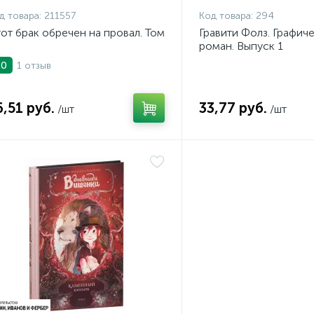
д товара:
211557
Код товара:
294
от брак обречен на провал. Том
Гравити Фолз. Графич
роман. Выпуск 1
1 отзыв
.0
6,51 руб.
33,77 руб.
/шт
/шт