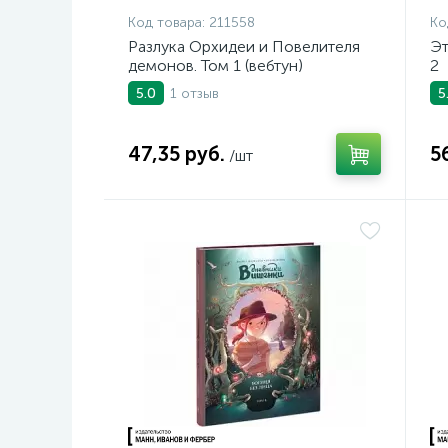
Код товара:
211558
Ко
Разлука Орхидеи и Повелителя
Эт
демонов. Том 1 (вебтун)
2
1 отзыв
5.0
5
47,35 руб.
5
/шт