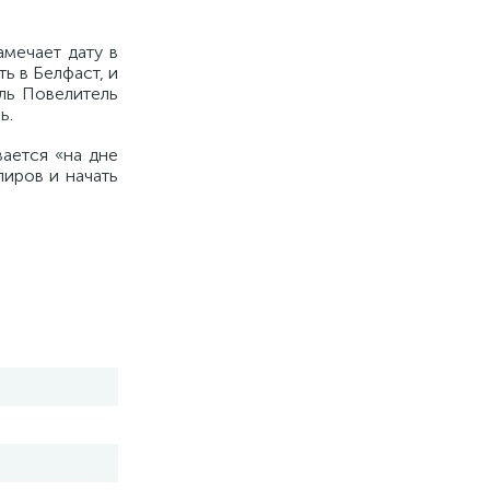
мечает дату в
ь в Белфаст, и
ель Повелитель
ь.
вается «на дне
пиров и начать