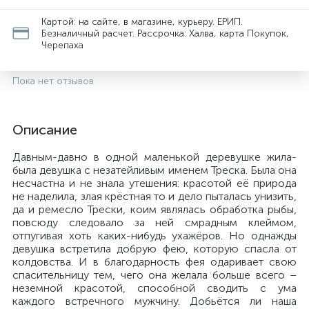
Картой: на сайте, в магазине, курьеру. ЕРИП.
Безналичный расчет. Рассрочка: Халва, карта Покупок,
Черепаха
Пока нет отзывов
Описание
Давным-давно в одной маленькой деревушке жила-
была девушка с незатейливым именем Треска. Была она
несчастна и не знала утешения: красотой её природа
не наделила, злая крёстная то и дело пыталась унизить,
да и ремесло Трески, коим являлась обработка рыбы,
повсюду следовало за ней смрадным клеймом,
отпугивая хоть каких-нибудь ухажёров. Но однажды
девушка встретила добрую фею, которую спасла от
колдовства. И в благодарность фея одаривает свою
спасительницу тем, чего она желала больше всего –
неземной красотой, способной сводить с ума
каждого встречного мужчину. Добьётся ли наша