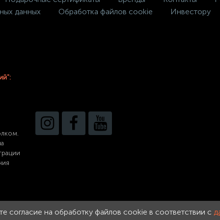
ных данных
Обработка файлов cookie
Инвестору
ий":
олком.
на
трации
ния
ете согласие на обработку файлов cookie в соответствии с
д