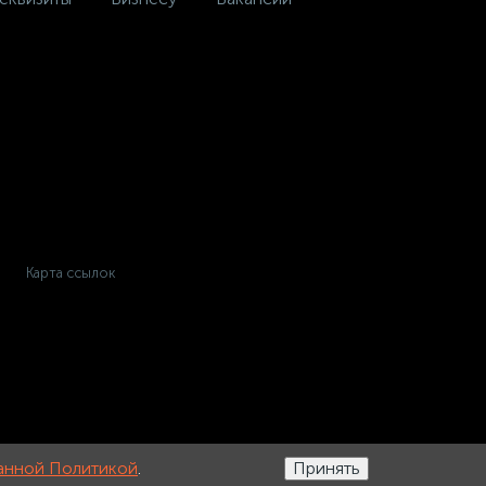
Карта ссылок
анной Политикой
.
Принять