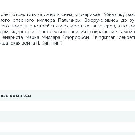
хочет отомстить за смерть сына, уговаривает Убивашку раз
мого опасного киллера Пальмиры. Вооружившись до зу
его помощью истребить всех местных гангстеров, а потом
 термоядерное и полное ультранасилия возвращение самой
ценариста Марка Миллара ("Мордобой", "Kingsman: секрет
данская война II: Кингпин").
вные комиксы