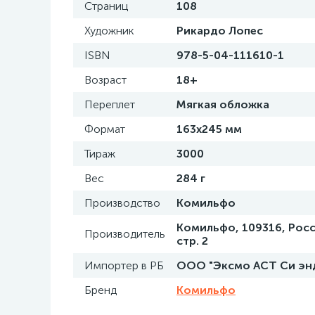
Страниц
108
Художник
Рикардо Лопес
ISBN
978-5-04-111610-1
Возраст
18+
Переплет
Мягкая обложка
Формат
163x245 мм
Тираж
3000
Вес
284 г
Производство
Комильфо
Комильфо, 109316, Росс
Производитель
стр. 2
Импортер в РБ
ООО "Эксмо АСТ Си энд С
Бренд
Комильфо