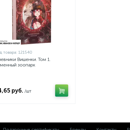
д товара:
121540
евники Вишенки. Том 1.
менный зоопарк
4,65 руб.
/шт
Подарочные сертификаты
Бренды
Контакты
Р