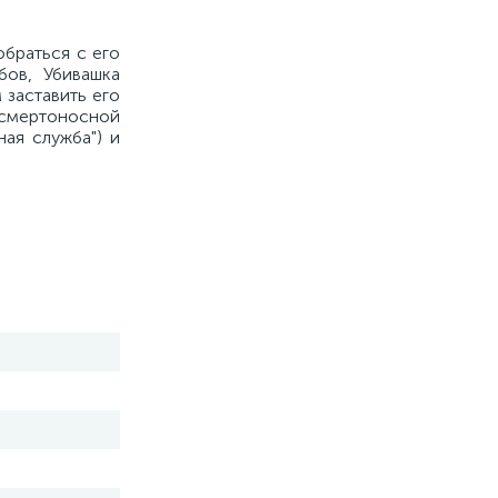
обраться с его
бов, Убивашка
 заставить его
 смертоносной
ная служба") и