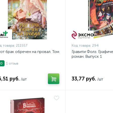
д товара:
211557
Код товара:
294
от брак обречен на провал. Том
Гравити Фолз. Графич
роман. Выпуск 1
1 отзыв
.0
6,51 руб.
33,77 руб.
/шт
/шт