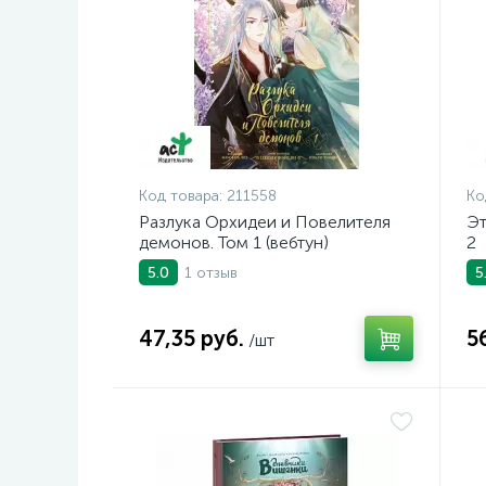
Код товара:
211558
Ко
Разлука Орхидеи и Повелителя
Эт
демонов. Том 1 (вебтун)
2
1 отзыв
5.0
5
47,35 руб.
5
/шт