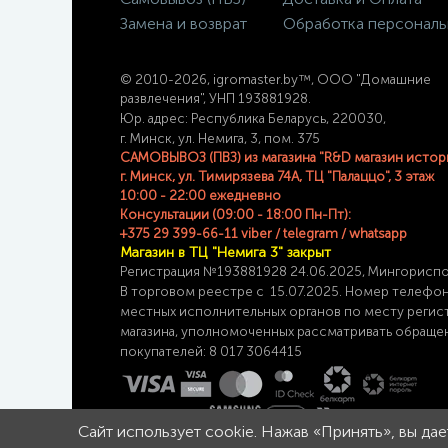
Замена и возврат
Обработка персональ
© 2
010-2026, igromaster.
by™, ООО "Домашние
развлечения", УНП 193881928.
Юр. адрес: Республика Беларусь, 220030,
г. Минск, ул. Немига, 3, пом. 375
САМОВЫВОЗ (ПВЗ) из магазина "R&D магазин истор
г. Минск, ул. Тимирязева 74A, ТЦ "Палаццо", 3 этаж
10:00 - 22:00 ежедневно
Консультации (09:00 - 18:00 Пн-Пт):
+375 29 399-66-11 viber / telegram / whatsapp
Магазин в ТЦ "Немига 3" закрыт
Регистрация №193881928 24
.06.2025, Мингорисп
В торговом реестре с 15.07.2025. Номер телефо
местных исполнительных органов по месту
регис
магазина,
уполномоченных рассматривать обраще
покупателей: 8 017 3064415
Сайт использует cookie. Нажав «Принять», вы да