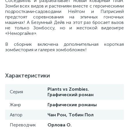
Соседвилль и разрабатывает новый коварный план.
Зомби всех видов и растениям вместе с героическими
подростками‑садоводами Нейтом и Патрисией
предстоят соревнования на эпичных гоночных
машинах! А Безумный Дейв на этот раз бросает вызов
не только Зомбоссу, но и жестокой видеоигре
«Неморгайке».
В сборник включена дополнительная короткая
зомбистория и галерея зомбобложек!
Характеристики
Plants vs Zombies.
Серия
Графический роман
Жанр
Графические романы
Автор
Чан Рон, Тобин Пол
Переводчик
Орлова О.