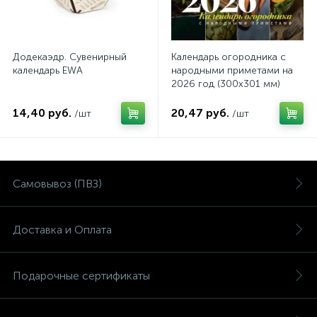
Додекаэдр. Сувенирный
Календарь огородника с
календарь EWA
народными приметами на
2026 год (300х301 мм)
14,40 руб.
20,47 руб.
/шт
/шт
Самовывоз (ПВЗ)
Доставка и Оплата
Подарочные сертификаты