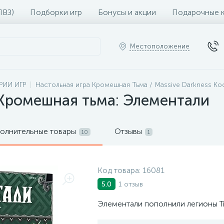
ПВЗ)
Подборки игр
Бонусы и акции
Подарочные 
Местоположение
РИИ ИГР
Настольная игра Кромешная Тьма / Massive Darkness Ко
 Кромешная тьма: Элементали
олнительные товары
Отзывы
10
1
Код товара:
16081
1 отзыв
5.0
Элементали пополнили легионы Ть