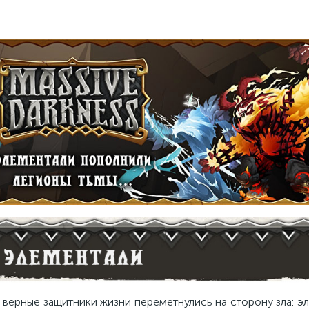
е верные защитники жизни переметнулись на сторону зла: э