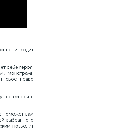
ой происходит
ет себе героя,
ными монстрами
ят своё право
ут сразиться с
ое поможет вам
ей выбранного
ежим позволит