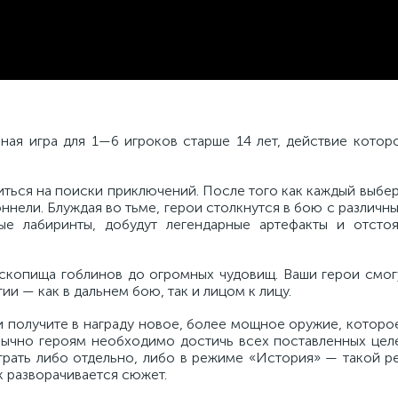
ная игра для 1—6 игроков старше 14 лет, действие котор
ься на поиски приключений. После того как каждый выбер
оннели. Блуждая во тьме, герои столкнутся в бою с различ
ые лабиринты, добудут легендарные артефакты и отсто
 скопища гоблинов до огромных чудовищ. Ваши герои смог
и — как в дальнем бою, так и лицом к лицу.
и получите в награду новое, более мощное оружие, котор
Обычно героям необходимо достичь всех поставленных цел
рать либо отдельно, либо в режиме «История» — такой р
ак разворачивается сюжет.