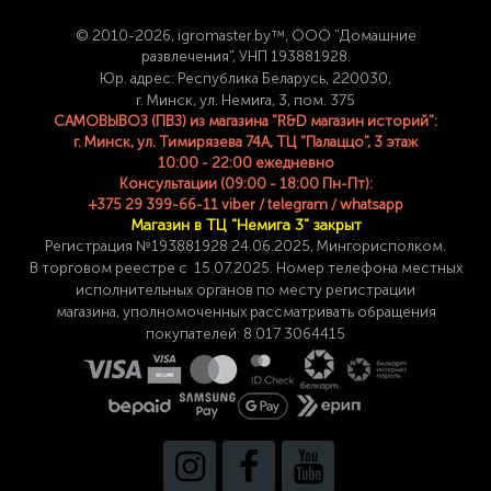
© 2
010-2026, igromaster.
by™, ООО "Домашние
развлечения", УНП 193881928.
Юр. адрес: Республика Беларусь, 220030,
г. Минск, ул. Немига, 3, пом. 375
САМОВЫВОЗ (ПВЗ) из магазина "R&D магазин историй":
г. Минск, ул. Тимирязева 74A, ТЦ "Палаццо", 3 этаж
10:00 - 22:00 ежедневно
Консультации (09:00 - 18:00 Пн-Пт):
+375 29 399-66-11 viber / telegram / whatsapp
Магазин в ТЦ "Немига 3" закрыт
Регистрация №193881928 24
.06.2025, Мингорисполком.
В торговом реестре с 15.07.2025. Номер телефона
местных
исполнительных органов по месту
регистрации
магазина,
уполномоченных рассматривать обращения
покупателей: 8 017 3064415