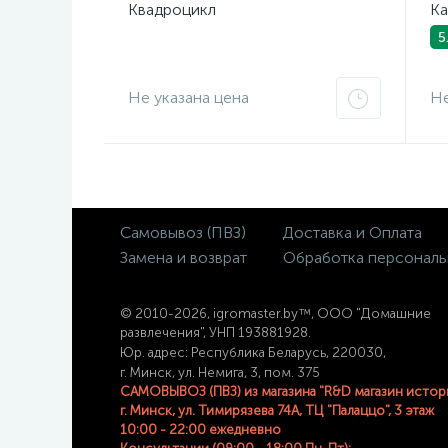
Квадроцикл
Ка
5
Не указана цена
Не
Самовывоз (ПВЗ)
Доставка и Оплата
Замена и возврат
Обработка персональ
© 2
010-2026, igromaster.
by™, ООО "Домашние
развлечения", УНП 193881928.
Юр. адрес: Республика Беларусь, 220030,
г. Минск, ул. Немига, 3, пом. 375
САМОВЫВОЗ (ПВЗ) из магазина "R&D магазин истор
г. Минск, ул. Тимирязева 74A, ТЦ "Палаццо", 3 этаж
10:00 - 22:00 ежедневно