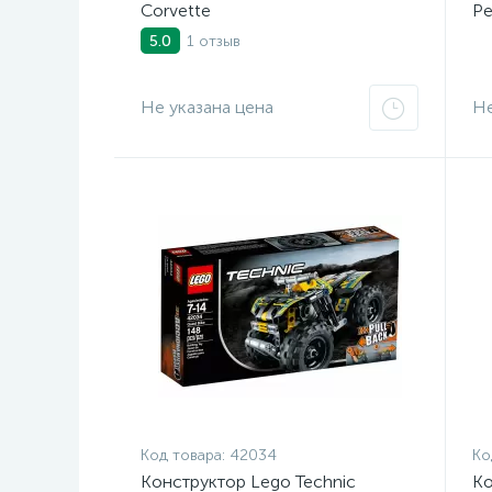
Corvette
Ре
1 отзыв
5.0
Не указана цена
Не
Код товара:
42034
Ко
Конструктор Lego Technic
Ко