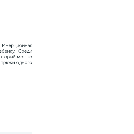
? Инерционная
ебенку. Среди
 который можно
е трюки одного