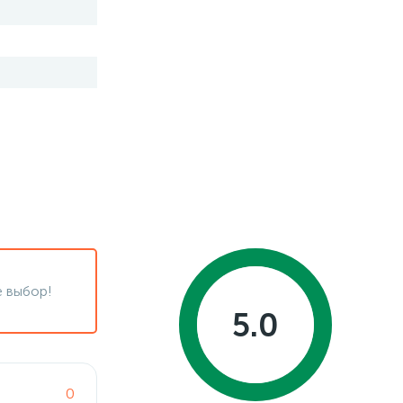
 выбор!
5.0
0