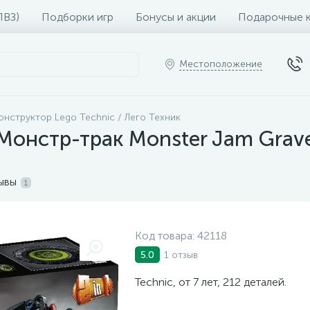
ПВЗ)
Подборки игр
Бонусы и акции
Подарочные 
Местоположение
онструктор Lego Technic / Лего Техник
 Монстр-трак Monster Jam Grave
ывы
1
Код товара:
42118
1 отзыв
5.0
Technic, от 7 лет, 212 деталей.