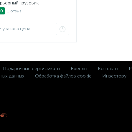
рьерный грузовик
1 отзыв
.0
 указана цена
Подарочные сертификаты
Бренды
Контакты
Р
ных данных
Обработка файлов cookie
Инвестору
ий":