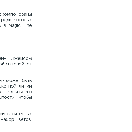
 скомпонованы
среди которых
 в Magic: The
ейн, Джейсом
обитателей от
рых может быть
южетной линии
бное для всего
упости, чтобы
ия раритетных
 набор цветов.