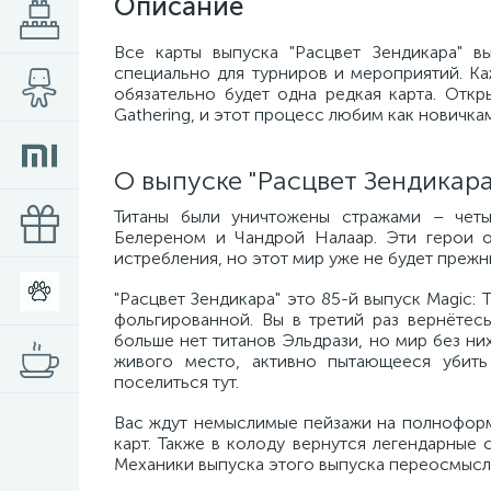
Описание
Все карты выпуска "Расцвет Зендикара" 
специально для турниров и мероприятий. Ка
обязательно будет одна редкая карта. Откр
Gathering, и этот процесс любим как новичка
О выпуске "Расцвет Зендикара
Титаны были уничтожены стражами – четы
Белереном и Чандрой Налаар. Эти герои о
истребления, но этот мир уже не будет прежни
"Расцвет Зендикара" это 85-й выпуск Magic: 
фольгированной. Вы в третий раз вернётес
больше нет титанов Эльдрази, но мир без ни
живого место, активно пытающееся убить
поселиться тут.
Вас ждут немыслимые пейзажи на полноформ
карт. Также в колоду вернутся легендарные 
Механики выпуска этого выпуска переосмысля