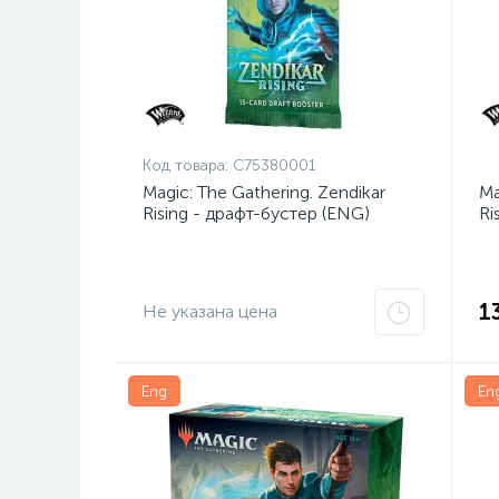
Код товара:
C75380001
Magic: The Gathering. Zendikar
Ma
Rising - драфт-бустер (ENG)
Ri
1
Не указана цена
Eng
En