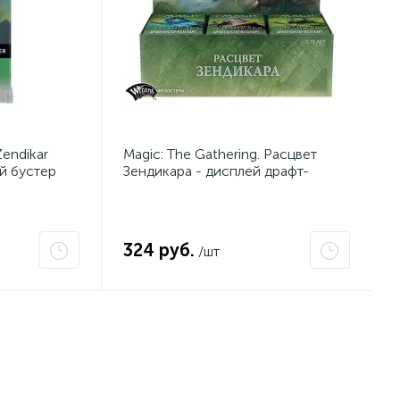
Zendikar
Magic: The Gathering. Расцвет
ый бустер
Зендикара - дисплей драфт-
бустеров
324 руб.
/шт