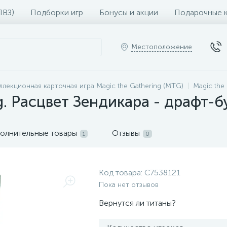
ПВЗ)
Подборки игр
Бонусы и акции
Подарочные 
Местоположение
ллекционная карточная игра Magic the Gathering (MTG)
Magic the
g. Расцвет Зендикара - драфт-б
олнительные товары
Отзывы
1
0
Код товара:
C7538121
Пока нет отзывов
Вернутся ли титаны?