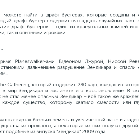
вы можете найти в драфт-бустерах, которые созданы и
ждый драфт-бустер содержит пятнадцать случайных карт, 
ытие драфт-бустеров – один из краеугольных камней игры
ми, так и опытными игроками.
"
рьмя Planeswalker-ами: Гидеоном Джурой, Ниссой Рев
становили дальнейшее разрушение Зендикара и спасли 
м...
The Gathering, который содержит 280 карт, каждая из кото
ь в мир Зендикара и застанете его восстановление. В с
х не стал менее опасным. Зендикар – всё такое же вражде
 каждое существо, которому хватило смелости или гл
атных картах базовых земель и увеличенный шанс выпаден
существа из прошлого, а некоторые из них получат другой
т подобные из выпуска "Зендикар" 2009 года.