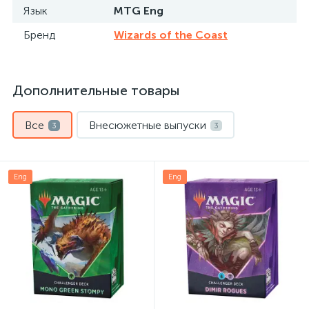
Язык
MTG Eng
Бренд
Wizards of the Coast
Дополнительные товары
Все
Внесюжетные выпуски
3
3
Eng
Eng