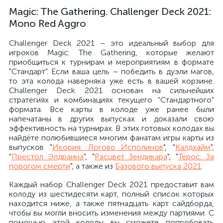
Magic: The Gathering. Challenger Deck 2021:
Mono Red Aggro
Challenger Deck 2021 – это идеальный выбор для
игроков Magic: The Gathering, которые желают
приобщиться к турнирам и мероприятиям в формате
"Стандарт". Если ваша цель – победить в дуэли магов,
то эта колода наверняка уже есть в вашей корзине.
Challenger Deck 2021 основан на сильнейших
стратегиях и комбинациях текущего "Стандартного"
формата. Все карты в колоде уже ранее были
напечатаны в других выпусках и доказали свою
эффективность на турнирах. В этих готовых колодах вы
найдёте полюбившиеся многим фанатам игры карты из
выпусков "
Икория: Логово Исполинов
", "
Калдхайм
",
"
Престол Элдраина
", "
Расцвет Зендикара
", "
Терос: За
порогом смерти
", а также из
Базового выпуска 2021
.
Каждый набор Challenger Deck 2021 предоставит вам
колоду из шестидесяти карт, полный список которых
находится ниже, а также пятнадцать карт сайдборда,
чтобы вы могли вносить изменения между партиями. С
помощью этой колоды вы сможете попробовать