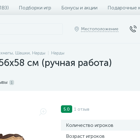
ПВЗ)
Подборки игр
Бонусы и акции
Подарочные 
Местоположение
хматы, Шашки, Нарды
Нарды
6х58 см (ручная работа)
ывы
1
1 отзыв
5.0
Количество игроков
Возраст игроков