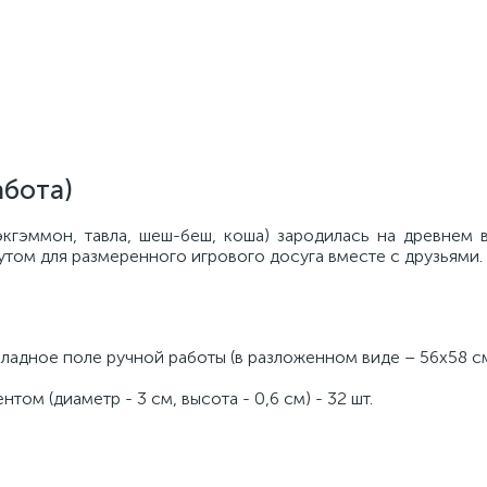
абота)
бэкгэммон, тавла, шеш-беш, коша) зародилась на древнем
утом для размеренного игрового досуга вместе с друзьями.
адное поле ручной работы (в разложенном виде – 56х58 см
ом (диаметр - 3 см, высота - 0,6 см) - 32 шт.