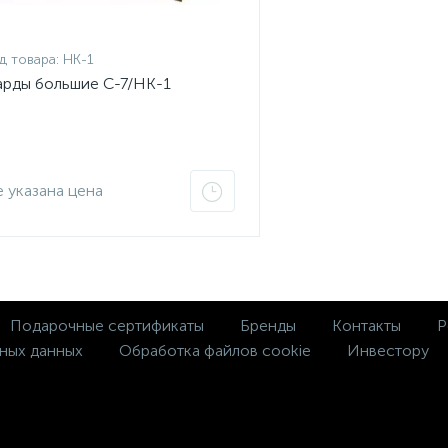
д товара:
НК-1
рды большие С-7/НК-1
 указана цена
Подарочные сертификаты
Бренды
Контакты
Р
ных данных
Обработка файлов cookie
Инвестору