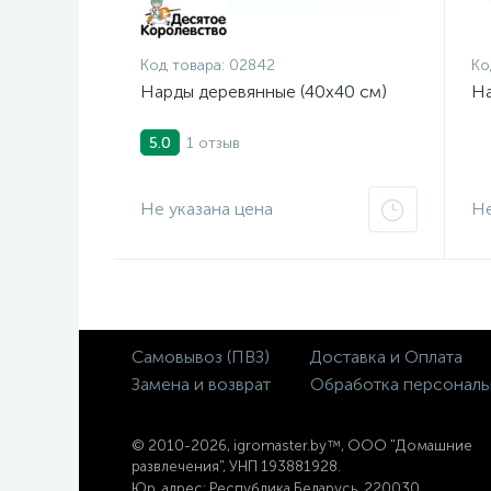
Код товара:
02842
Ко
Нарды деревянные (40x40 см)
На
1 отзыв
5.0
Не указана цена
Не
Самовывоз (ПВЗ)
Доставка и Оплата
Замена и возврат
Обработка персональ
© 2
010-2026, igromaster.
by™, ООО "Домашние
развлечения", УНП 193881928.
Юр. адрес: Республика Беларусь, 220030,