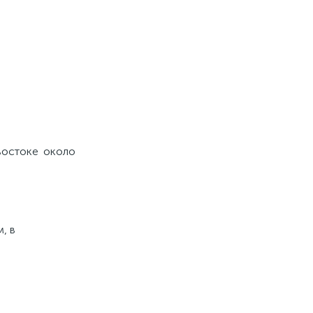
 востоке около
, в