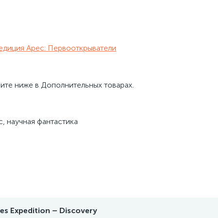
едиция Арес: Первооткрыватели
рите ниже в Дополнительных товарах.
с, научная фантастика
es Expedition – Discovery