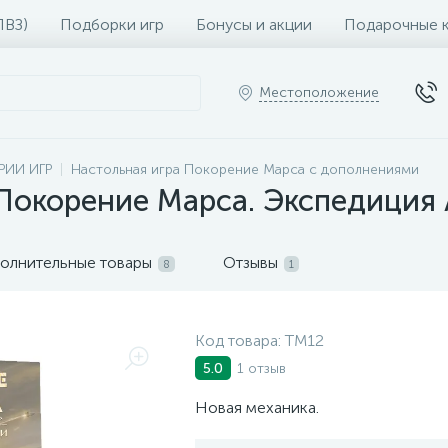
ПВЗ)
Подборки игр
Бонусы и акции
Подарочные 
Местоположение
РИИ ИГР
Настольная игра Покорение Марса с дополнениями
Покорение Марса. Экспедиция 
олнительные товары
Отзывы
8
1
Код товара:
ТМ12
1 отзыв
5.0
Новая механика.