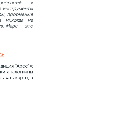
рпораций — и
е инструменты
ры,
прорывные
ая никогда
не
ив. Марс —
это
”»
.
диция “Арес”»:
ки аналогичны
ывать карты, а