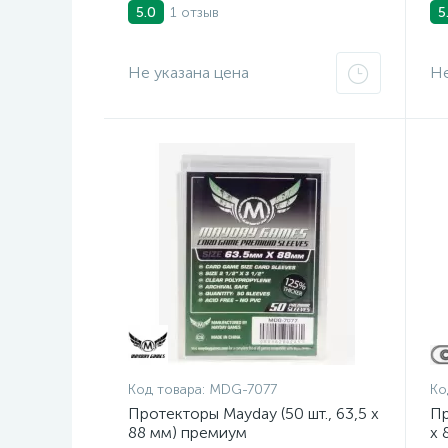
Коллекционное издание
Ga
1 отзыв
5.0
5
Не указана цена
Не
Код товара:
MDG-7077
Ко
Протекторы Mayday (50 шт., 63,5 x
Пр
88 мм) премиум
x 