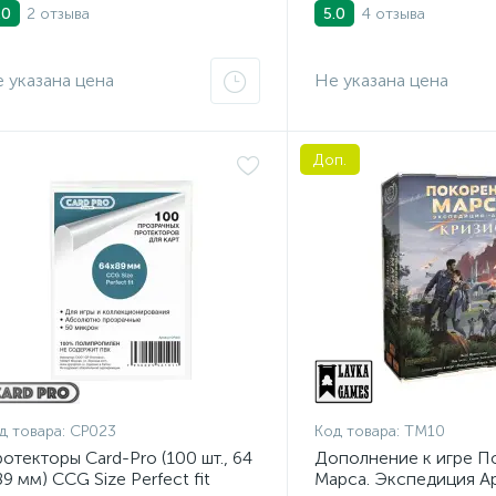
me Гермес Эпик
Card Game Гермес
2 отзыва
4 отзыва
.0
5.0
 указана цена
Не указана цена
Доп.
д товара:
СР023
Код товара:
ТМ10
отекторы Card-Pro (100 шт., 64
Дополнение к игре П
89 мм) CCG Size Perfect fit
Марса. Экспедиция Ар