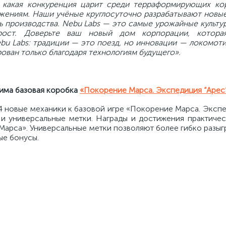
 какая конкуренция
царит среди терраформирующих ко
жениям. Наши учёные круглосуточно
разрабатывают новы
ь производства. Nebu Labs — это самые урожайные
культу
рост.
Доверьте ваш новый дом корпорации, котор
bu Labs:
традиции — это поезд, но инновации — локомот
рован
только благодаря технологиям будущего».
дима базовая коробка
«Покорение Марса. Экспедиция “Арес
 новые механики к базовой игре «Покорение Марса. Экспе
 и универсальные метки. Награды и достижения практичес
рса». Универсальные метки позволяют более гибко разыгр
ые бонусы.