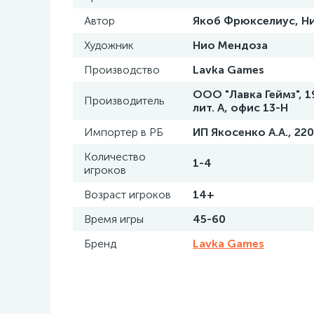
Автор
Якоб Фрюкселиус, Ни
Художник
Нио Мендоза
Производство
Lavka Games
ООО "Лавка Геймз", 1
Производитель
лит. А, офис 13-Н
Импортер в РБ
ИП Якосенко А.А., 22
Количество
1-4
игроков
Возраст игроков
14+
Время игры
45-60
Бренд
Lavka Games