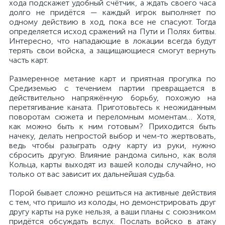
хода подскажет удобный счётчик, а ждать своего часа
долго не придётся — каждый игрок выполняет по
одному действию в ход, пока все не спасуют. Тогда
определяется исход сражений на Пути и Полях битвы.
Интересно, что нападающие в локации всегда будут
терять свои войска, а защищающиеся смогут вернуть
часть карт.
Размеренное метание карт и приятная прогулка по
Средиземью с течением партии превращается в
действительно напряжённую борьбу, похожую на
перетягивание каната. Приготовьтесь к неожиданным
поворотам сюжета и переломным моментам… Хотя,
как можно быть к ним готовым? Приходится быть
начеку, делать непростой выбор и чем-то жертвовать,
ведь чтобы разыграть одну карту из руки, нужно
сбросить другую. Влияние рандома сильно, как воля
Кольца, карты выходят из вашей колоды случайно, но
только от вас зависит их дальнейшая судьба.
Порой бывает сложно решиться на активные действия
с тем, что пришло из колоды, но демонстрировать друг
другу карты на руке нельзя, а ваши планы с союзником
придётся обсуждать вслух. Послать войско в атаку