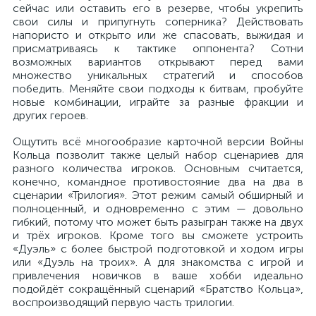
сейчас или оставить его в резерве, чтобы укрепить
свои силы и припугнуть соперника? Действовать
напористо и открыто или же спасовать, выжидая и
присматриваясь к тактике оппонента? Сотни
возможных вариантов открывают перед вами
множество уникальных стратегий и способов
победить. Меняйте свои подходы к битвам, пробуйте
новые комбинации, играйте за разные фракции и
других героев.
Ощутить всё многообразие карточной версии Войны
Кольца позволит также целый набор сценариев для
разного количества игроков. Основным считается,
конечно, командное противостояние два на два в
сценарии «Трилогия». Этот режим самый обширный и
полноценный, и одновременно с этим — довольно
гибкий, потому что может быть разыгран также на двух
и трёх игроков. Кроме того вы сможете устроить
«Дуэль» с более быстрой подготовкой и ходом игры
или «Дуэль на троих». А для знакомства с игрой и
привлечения новичков в ваше хобби идеально
подойдёт сокращённый сценарий «Братство Кольца»,
воспроизводящий первую часть трилогии.