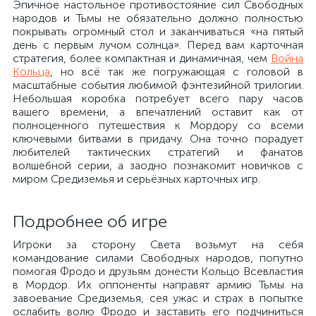
Эпичное настольное противостояние сил Свободных
народов и Тьмы не обязательно должно полностью
покрывать огромный стол и заканчиваться «на пятый
день с первым лучом солнца». Перед вам карточная
стратегия, более компактная и динамичная, чем
Война
Кольца
, но всё так же погружающая с головой в
масштабные события любимой фэнтезийной трилогии.
Небольшая коробка потребует всего пару часов
вашего времени, а впечатлений оставит как от
полноценного путешествия к Мордору со всеми
ключевыми битвами в придачу. Она точно порадует
любителей тактических стратегий и фанатов
волшебной серии, а заодно познакомит новичков с
миром Средиземья и серьёзных карточных игр.
Подробнее об игре
Игроки за сторону Света возьмут на себя
командование силами Свободных народов, попутно
помогая Фродо и друзьям донести Кольцо Всевластия
в Мордор. Их оппоненты направят армию Тьмы на
завоевание Средиземья, сея ужас и страх в попытке
ослабить волю Фродо и заставить его подчиниться