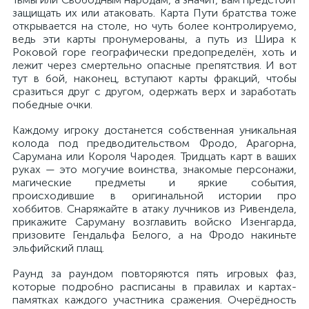
защищать их или атаковать. Карта Пути братства тоже
открывается на столе, но чуть более контролируемо,
ведь эти карты пронумерованы, а путь из Шира к
Роковой горе географически предопределён, хоть и
лежит через смертельно опасные препятствия. И вот
тут в бой, наконец, вступают карты фракций, чтобы
сразиться друг с другом, одержать верх и заработать
победные очки.
Каждому игроку достанется собственная уникальная
колода под предводительством Фродо, Арагорна,
Сарумана или Короля Чародея. Тридцать карт в ваших
руках — это могучие воинства, знакомые персонажи,
магические предметы и яркие события,
происходившие в оригинальной истории про
хоббитов. Снаряжайте в атаку лучников из Ривендела,
прикажите Саруману возглавить войско Изенгарда,
призовите Гендальфа Белого, а на Фродо накиньте
эльфийский плащ.
Раунд за раундом повторяются пять игровых фаз,
которые подробно расписаны в правилах и картах-
памятках каждого участника сражения. Очерёдность