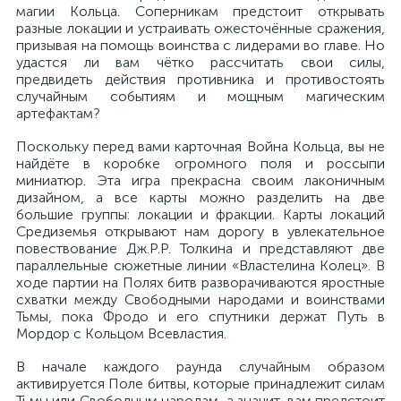
магии Кольца. Соперникам предстоит открывать
разные локации и устраивать ожесточённые сражения,
призывая на помощь воинства с лидерами во главе. Но
удастся ли вам чётко рассчитать свои силы,
предвидеть действия противника и противостоять
случайным событиям и мощным магическим
артефактам?
Поскольку перед вами карточная Война Кольца, вы не
найдёте в коробке огромного поля и россыпи
миниатюр. Эта игра прекрасна своим лаконичным
дизайном, а все карты можно разделить на две
большие группы: локации и фракции. Карты локаций
Средиземья открывают нам дорогу в увлекательное
повествование Дж.Р.Р. Толкина и представляют две
параллельные сюжетные линии «Властелина Колец». В
ходе партии на Полях битв разворачиваются яростные
схватки между Свободными народами и воинствами
Тьмы, пока Фродо и его спутники держат Путь в
Мордор с Кольцом Всевластия.
В начале каждого раунда случайным образом
активируется Поле битвы, которые принадлежит силам
Тьмы или Свободным народам, а значит, вам предстоит