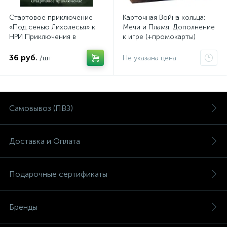
Стартовое приключение
Карточная Война кольца:
«Под сенью Лихолесья» к
Мечи и Пламя. Дополнение
НРИ Приключения в
к игре (+промокарты)
Средиземье
36 руб.
/шт
Не указана цена
Самовывоз (ПВЗ)
Доставка и Оплата
Подарочные сертификаты
Бренды