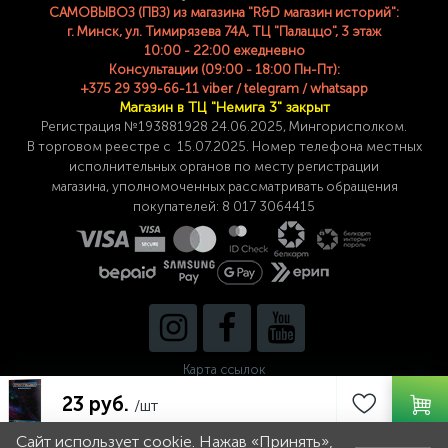
САМОВЫВОЗ (ПВЗ) из магазина "R&D магазин историй":
г. Минск, ул. Тимирязева 74A, ТЦ "Палаццо", 3 этаж
10:00 - 22:00 ежедневно
Консультации (09:00 - 18:00 Пн-Пт):
+375 29 399-66-11 viber / telegram / whatsapp
Магазин в ТЦ "Немига 3" закрыт
Регистрация №193881928 24
.06.2025, Мингорисполком.
В торговом реестре с 15.07.2025. Номер телефона
местных
исполнительных органов по месту
регистрации
магазина,
уполномоченных рассматривать обращения
покупателей: 8 017 3064415
Карта ссылок
23 руб.
/шт
Сайт использует cookie. Нажав «Принять»,
0
0